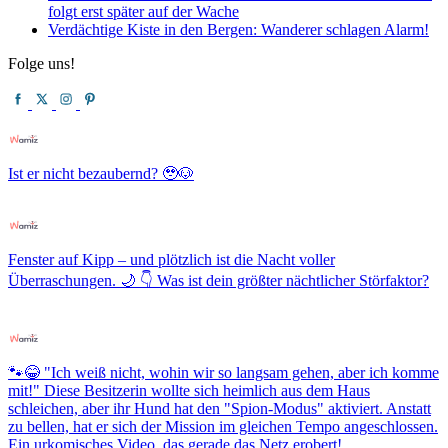
folgt erst später auf der Wache
Verdächtige Kiste in den Bergen: Wanderer schlagen Alarm!
Folge uns!
Ist er nicht bezaubernd? 🥹🐶
Fenster auf Kipp – und plötzlich ist die Nacht voller
Überraschungen. 🌙 👇 Was ist dein größter nächtlicher Störfaktor?
🐾😂 "Ich weiß nicht, wohin wir so langsam gehen, aber ich komme
mit!" Diese Besitzerin wollte sich heimlich aus dem Haus
schleichen, aber ihr Hund hat den "Spion-Modus" aktiviert. Anstatt
zu bellen, hat er sich der Mission im gleichen Tempo angeschlossen.
Ein urkomisches Video, das gerade das Netz erobert!