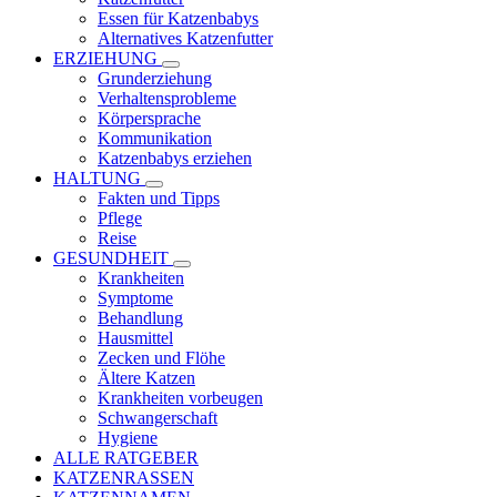
Essen für Katzenbabys
Alternatives Katzenfutter
ERZIEHUNG
Grunderziehung
Verhaltensprobleme
Körpersprache
Kommunikation
Katzenbabys erziehen
HALTUNG
Fakten und Tipps
Pflege
Reise
GESUNDHEIT
Krankheiten
Symptome
Behandlung
Hausmittel
Zecken und Flöhe
Ältere Katzen
Krankheiten vorbeugen
Schwangerschaft
Hygiene
ALLE RATGEBER
KATZENRASSEN