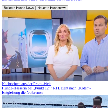
Beliebte Hunde-News
Neueste Hundenews
Nachrichten aus der Promi-Welt
Hunde-Hasserin bei „Punkt 12“? RTL zieht nach „Köter“-
Entgleisung die Notbremse