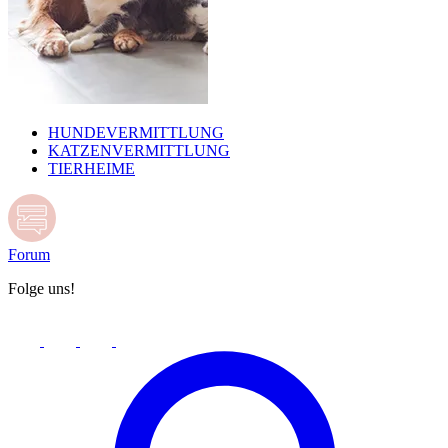
HUNDEVERMITTLUNG
KATZENVERMITTLUNG
TIERHEIME
Forum
Folge uns!