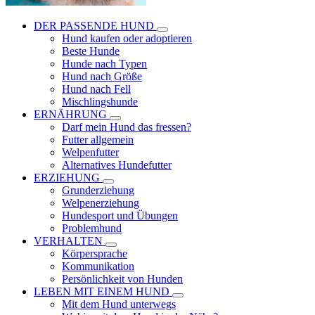
DER PASSENDE HUND
Hund kaufen oder adoptieren
Beste Hunde
Hunde nach Typen
Hund nach Größe
Hund nach Fell
Mischlingshunde
ERNÄHRUNG
Darf mein Hund das fressen?
Futter allgemein
Welpenfutter
Alternatives Hundefutter
ERZIEHUNG
Grunderziehung
Welpenerziehung
Hundesport und Übungen
Problemhund
VERHALTEN
Körpersprache
Kommunikation
Persönlichkeit von Hunden
LEBEN MIT EINEM HUND
Mit dem Hund unterwegs