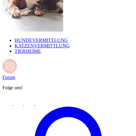
HUNDEVERMITTLUNG
KATZENVERMITTLUNG
TIERHEIME
Forum
Folge uns!