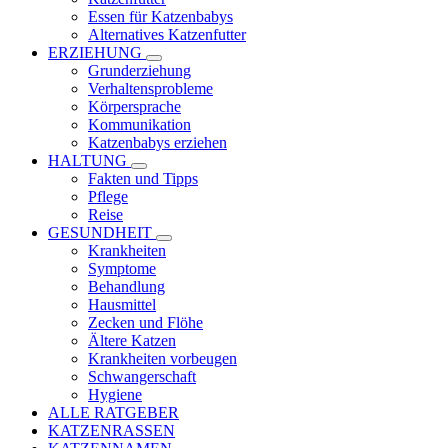
Essen für Katzenbabys
Alternatives Katzenfutter
ERZIEHUNG
Grunderziehung
Verhaltensprobleme
Körpersprache
Kommunikation
Katzenbabys erziehen
HALTUNG
Fakten und Tipps
Pflege
Reise
GESUNDHEIT
Krankheiten
Symptome
Behandlung
Hausmittel
Zecken und Flöhe
Ältere Katzen
Krankheiten vorbeugen
Schwangerschaft
Hygiene
ALLE RATGEBER
KATZENRASSEN