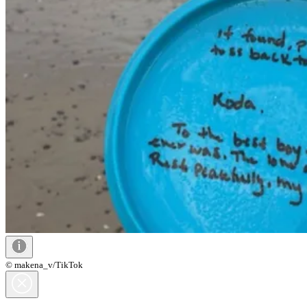
© makena_v/TikTok