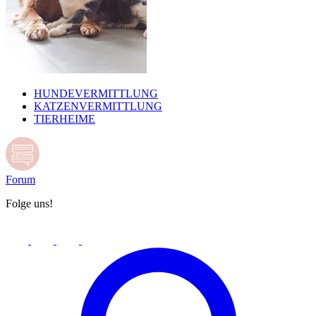
HUNDEVERMITTLUNG
KATZENVERMITTLUNG
TIERHEIME
Forum
Folge uns!