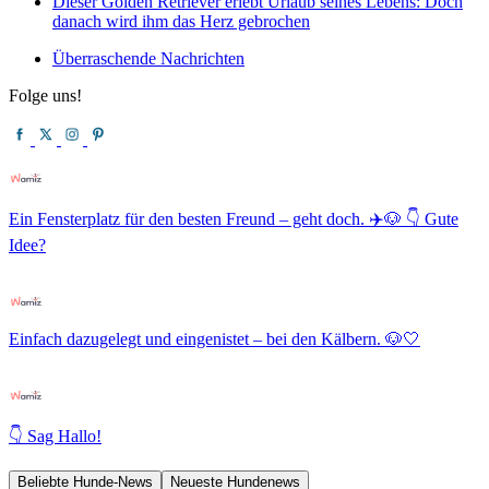
Dieser Golden Retriever erlebt Urlaub seines Lebens: Doch
danach wird ihm das Herz gebrochen
Überraschende Nachrichten
Folge uns!
Ein Fensterplatz für den besten Freund – geht doch. ✈️🐶 👇 Gute
Idee?
Einfach dazugelegt und eingenistet – bei den Kälbern. 🐶🤍
👇 Sag Hallo!
Beliebte Hunde-News
Neueste Hundenews