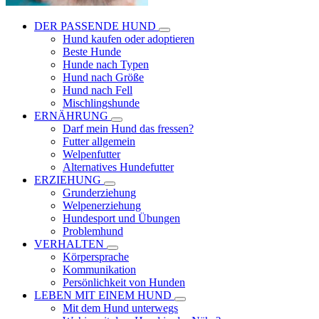
DER PASSENDE HUND
Hund kaufen oder adoptieren
Beste Hunde
Hunde nach Typen
Hund nach Größe
Hund nach Fell
Mischlingshunde
ERNÄHRUNG
Darf mein Hund das fressen?
Futter allgemein
Welpenfutter
Alternatives Hundefutter
ERZIEHUNG
Grunderziehung
Welpenerziehung
Hundesport und Übungen
Problemhund
VERHALTEN
Körpersprache
Kommunikation
Persönlichkeit von Hunden
LEBEN MIT EINEM HUND
Mit dem Hund unterwegs