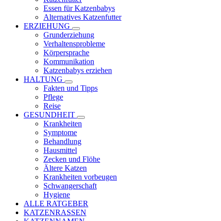
Essen für Katzenbabys
Alternatives Katzenfutter
ERZIEHUNG
Grunderziehung
Verhaltensprobleme
Körpersprache
Kommunikation
Katzenbabys erziehen
HALTUNG
Fakten und Tipps
Pflege
Reise
GESUNDHEIT
Krankheiten
Symptome
Behandlung
Hausmittel
Zecken und Flöhe
Ältere Katzen
Krankheiten vorbeugen
Schwangerschaft
Hygiene
ALLE RATGEBER
KATZENRASSEN