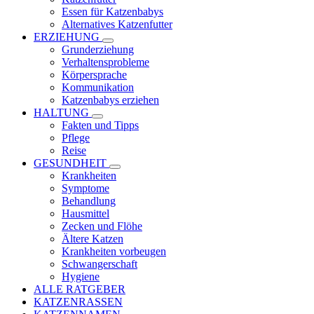
Essen für Katzenbabys
Alternatives Katzenfutter
ERZIEHUNG
Grunderziehung
Verhaltensprobleme
Körpersprache
Kommunikation
Katzenbabys erziehen
HALTUNG
Fakten und Tipps
Pflege
Reise
GESUNDHEIT
Krankheiten
Symptome
Behandlung
Hausmittel
Zecken und Flöhe
Ältere Katzen
Krankheiten vorbeugen
Schwangerschaft
Hygiene
ALLE RATGEBER
KATZENRASSEN