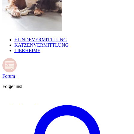
HUNDEVERMITTLUNG
KATZENVERMITTLUNG
TIERHEIME
Forum
Folge uns!