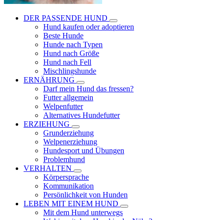
DER PASSENDE HUND
Hund kaufen oder adoptieren
Beste Hunde
Hunde nach Typen
Hund nach Größe
Hund nach Fell
Mischlingshunde
ERNÄHRUNG
Darf mein Hund das fressen?
Futter allgemein
Welpenfutter
Alternatives Hundefutter
ERZIEHUNG
Grunderziehung
Welpenerziehung
Hundesport und Übungen
Problemhund
VERHALTEN
Körpersprache
Kommunikation
Persönlichkeit von Hunden
LEBEN MIT EINEM HUND
Mit dem Hund unterwegs