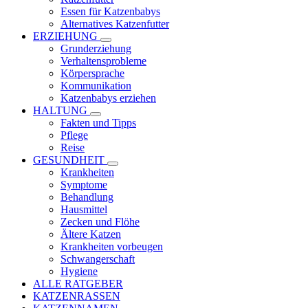
Essen für Katzenbabys
Alternatives Katzenfutter
ERZIEHUNG
Grunderziehung
Verhaltensprobleme
Körpersprache
Kommunikation
Katzenbabys erziehen
HALTUNG
Fakten und Tipps
Pflege
Reise
GESUNDHEIT
Krankheiten
Symptome
Behandlung
Hausmittel
Zecken und Flöhe
Ältere Katzen
Krankheiten vorbeugen
Schwangerschaft
Hygiene
ALLE RATGEBER
KATZENRASSEN