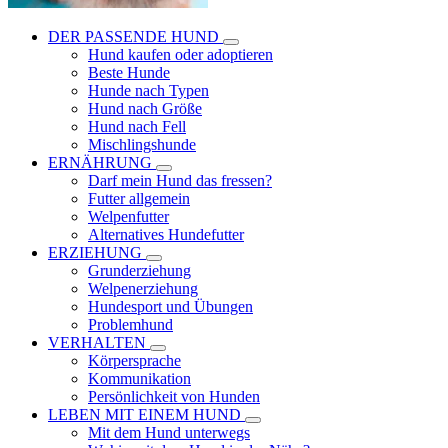
DER PASSENDE HUND
Hund kaufen oder adoptieren
Beste Hunde
Hunde nach Typen
Hund nach Größe
Hund nach Fell
Mischlingshunde
ERNÄHRUNG
Darf mein Hund das fressen?
Futter allgemein
Welpenfutter
Alternatives Hundefutter
ERZIEHUNG
Grunderziehung
Welpenerziehung
Hundesport und Übungen
Problemhund
VERHALTEN
Körpersprache
Kommunikation
Persönlichkeit von Hunden
LEBEN MIT EINEM HUND
Mit dem Hund unterwegs