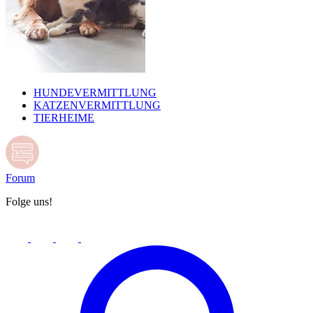
HUNDEVERMITTLUNG
KATZENVERMITTLUNG
TIERHEIME
Forum
Folge uns!