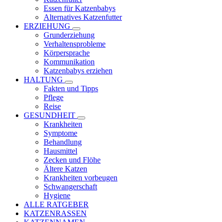
Essen für Katzenbabys
Alternatives Katzenfutter
ERZIEHUNG
Grunderziehung
Verhaltensprobleme
Körpersprache
Kommunikation
Katzenbabys erziehen
HALTUNG
Fakten und Tipps
Pflege
Reise
GESUNDHEIT
Krankheiten
Symptome
Behandlung
Hausmittel
Zecken und Flöhe
Ältere Katzen
Krankheiten vorbeugen
Schwangerschaft
Hygiene
ALLE RATGEBER
KATZENRASSEN