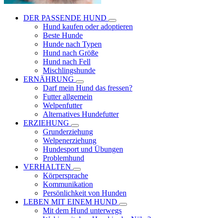
DER PASSENDE HUND
Hund kaufen oder adoptieren
Beste Hunde
Hunde nach Typen
Hund nach Größe
Hund nach Fell
Mischlingshunde
ERNÄHRUNG
Darf mein Hund das fressen?
Futter allgemein
Welpenfutter
Alternatives Hundefutter
ERZIEHUNG
Grunderziehung
Welpenerziehung
Hundesport und Übungen
Problemhund
VERHALTEN
Körpersprache
Kommunikation
Persönlichkeit von Hunden
LEBEN MIT EINEM HUND
Mit dem Hund unterwegs