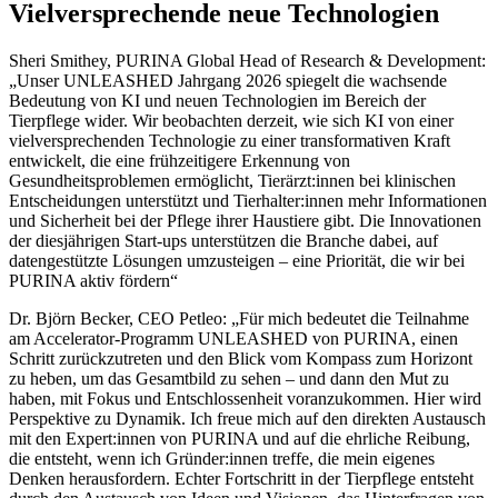
Vielversprechende neue Technologien
Sheri Smithey, PURINA Global Head of Research & Development:
„Unser UNLEASHED Jahrgang 2026 spiegelt die wachsende
Bedeutung von KI und neuen Technologien im Bereich der
Tierpflege wider. Wir beobachten derzeit, wie sich KI von einer
vielversprechenden Technologie zu einer transformativen Kraft
entwickelt, die eine frühzeitigere Erkennung von
Gesundheitsproblemen ermöglicht, Tierärzt:innen bei klinischen
Entscheidungen unterstützt und Tierhalter:innen mehr Informationen
und Sicherheit bei der Pflege ihrer Haustiere gibt. Die Innovationen
der diesjährigen Start-ups unterstützen die Branche dabei, auf
datengestützte Lösungen umzusteigen – eine Priorität, die wir bei
PURINA aktiv fördern“
Dr. Björn Becker, CEO Petleo: „Für mich bedeutet die Teilnahme
am Accelerator-Programm UNLEASHED von PURINA, einen
Schritt zurückzutreten und den Blick vom Kompass zum Horizont
zu heben, um das Gesamtbild zu sehen – und dann den Mut zu
haben, mit Fokus und Entschlossenheit voranzukommen. Hier wird
Perspektive zu Dynamik. Ich freue mich auf den direkten Austausch
mit den Expert:innen von PURINA und auf die ehrliche Reibung,
die entsteht, wenn ich Gründer:innen treffe, die mein eigenes
Denken herausfordern. Echter Fortschritt in der Tierpflege entsteht