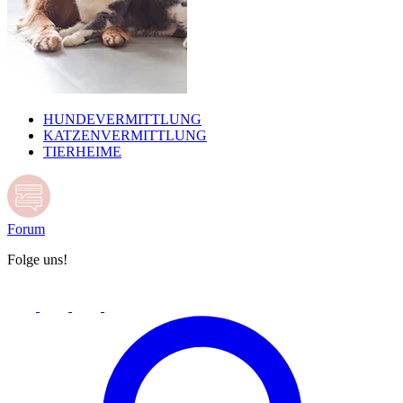
HUNDEVERMITTLUNG
KATZENVERMITTLUNG
TIERHEIME
Forum
Folge uns!