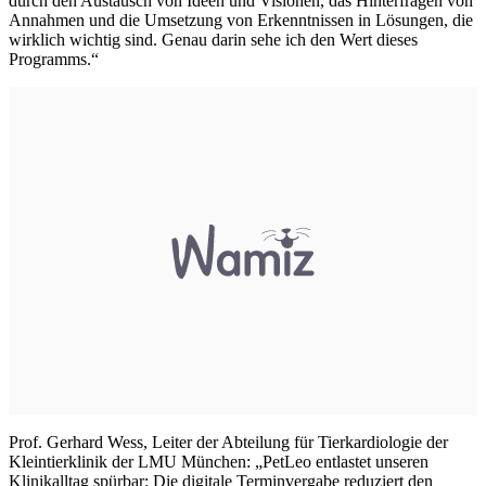
durch den Austausch von Ideen und Visionen, das Hinterfragen von
Annahmen und die Umsetzung von Erkenntnissen in Lösungen, die
wirklich wichtig sind. Genau darin sehe ich den Wert dieses
Programms.“
Prof. Gerhard Wess, Leiter der Abteilung für Tierkardiologie der
Kleintierklinik der LMU München: „PetLeo entlastet unseren
Klinikalltag spürbar: Die digitale Terminvergabe reduziert den