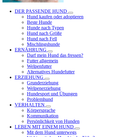
DER PASSENDE HUND
Hund kaufen oder adoptieren
Beste Hunde
Hunde nach Typen
Hund nach Größe
Hund nach Fell
Mischlingshunde
ERNÄHRUNG
Darf mein Hund das fressen?
Futter allgemein
Welpenfutter
Alternatives Hundefutter
ERZIEHUNG
Grunderziehung
Welpenerziehung
Hundesport und Übungen
Problemhund
VERHALTEN
Körpersprache
Kommunikation
Persönlichkeit von Hunden
LEBEN MIT EINEM HUND
Mit dem Hund unterwegs