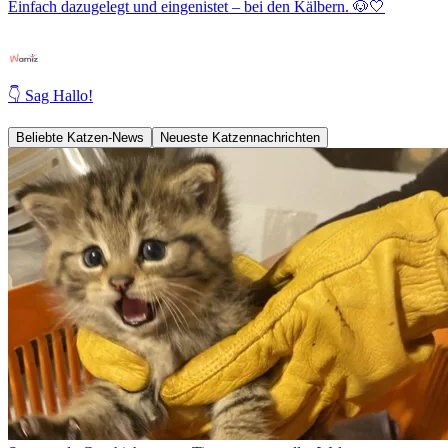
Einfach dazugelegt und eingenistet – bei den Kälbern. 🐶🤍
👇 Sag Hallo!
Beliebte Katzen-News
Neueste Katzennachrichten