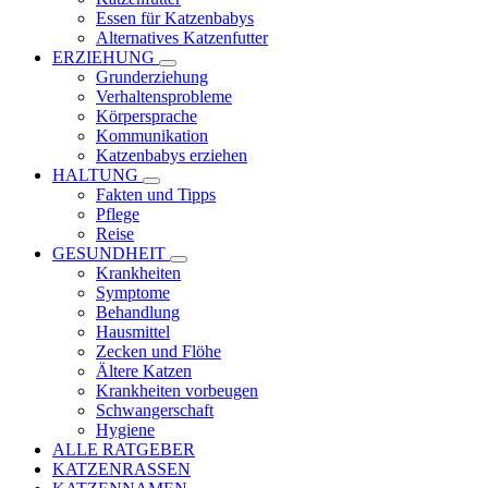
Essen für Katzenbabys
Alternatives Katzenfutter
ERZIEHUNG
Grunderziehung
Verhaltensprobleme
Körpersprache
Kommunikation
Katzenbabys erziehen
HALTUNG
Fakten und Tipps
Pflege
Reise
GESUNDHEIT
Krankheiten
Symptome
Behandlung
Hausmittel
Zecken und Flöhe
Ältere Katzen
Krankheiten vorbeugen
Schwangerschaft
Hygiene
ALLE RATGEBER
KATZENRASSEN