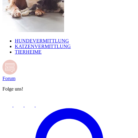
HUNDEVERMITTLUNG
KATZENVERMITTLUNG
TIERHEIME
Forum
Folge uns!