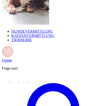
HUNDEVERMITTLUNG
KATZENVERMITTLUNG
TIERHEIME
Forum
Folge uns!