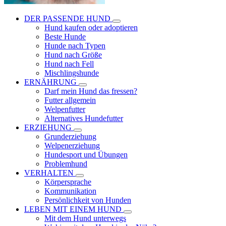
DER PASSENDE HUND
Hund kaufen oder adoptieren
Beste Hunde
Hunde nach Typen
Hund nach Größe
Hund nach Fell
Mischlingshunde
ERNÄHRUNG
Darf mein Hund das fressen?
Futter allgemein
Welpenfutter
Alternatives Hundefutter
ERZIEHUNG
Grunderziehung
Welpenerziehung
Hundesport und Übungen
Problemhund
VERHALTEN
Körpersprache
Kommunikation
Persönlichkeit von Hunden
LEBEN MIT EINEM HUND
Mit dem Hund unterwegs