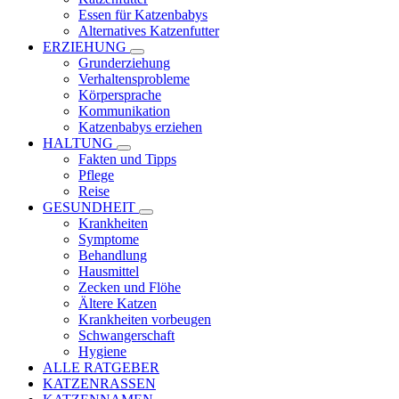
Essen für Katzenbabys
Alternatives Katzenfutter
ERZIEHUNG
Grunderziehung
Verhaltensprobleme
Körpersprache
Kommunikation
Katzenbabys erziehen
HALTUNG
Fakten und Tipps
Pflege
Reise
GESUNDHEIT
Krankheiten
Symptome
Behandlung
Hausmittel
Zecken und Flöhe
Ältere Katzen
Krankheiten vorbeugen
Schwangerschaft
Hygiene
ALLE RATGEBER
KATZENRASSEN