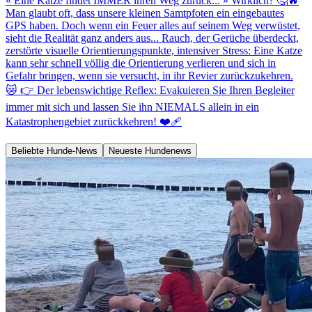
« Eine Katze findet IMMER ihren Weg zurück... » Wirklich? 🤔🔥
Man glaubt oft, dass unsere kleinen Samtpfoten ein eingebautes
GPS haben. Doch wenn ein Feuer alles auf seinem Weg verwüstet,
sieht die Realität ganz anders aus... Rauch, der Gerüche überdeckt,
zerstörte visuelle Orientierungspunkte, intensiver Stress: Eine Katze
kann sehr schnell völlig die Orientierung verlieren und sich in
Gefahr bringen, wenn sie versucht, in ihr Revier zurückzukehren.
😿 👉 Der lebenswichtige Reflex: Evakuieren Sie Ihren Begleiter
immer mit sich und lassen Sie ihn NIEMALS allein in ein
Katastrophengebiet zurückkehren! ❤️‍🩹
Beliebte Hunde-News
Neueste Hundenews