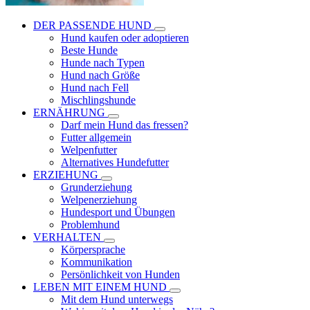
DER PASSENDE HUND
Hund kaufen oder adoptieren
Beste Hunde
Hunde nach Typen
Hund nach Größe
Hund nach Fell
Mischlingshunde
ERNÄHRUNG
Darf mein Hund das fressen?
Futter allgemein
Welpenfutter
Alternatives Hundefutter
ERZIEHUNG
Grunderziehung
Welpenerziehung
Hundesport und Übungen
Problemhund
VERHALTEN
Körpersprache
Kommunikation
Persönlichkeit von Hunden
LEBEN MIT EINEM HUND
Mit dem Hund unterwegs