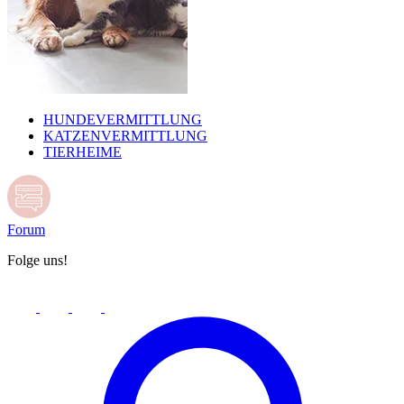
HUNDEVERMITTLUNG
KATZENVERMITTLUNG
TIERHEIME
Forum
Folge uns!