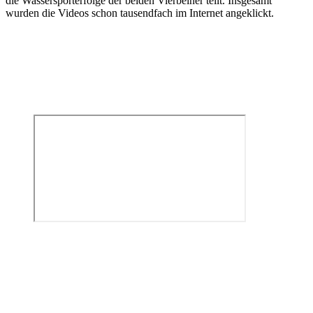
die Wassersporterfolge der beiden Vierbeiner teilt. Insgesamt
wurden die Videos schon tausendfach im Internet angeklickt.