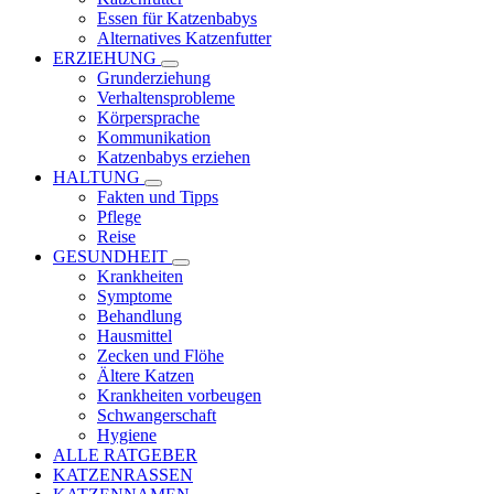
Essen für Katzenbabys
Alternatives Katzenfutter
ERZIEHUNG
Grunderziehung
Verhaltensprobleme
Körpersprache
Kommunikation
Katzenbabys erziehen
HALTUNG
Fakten und Tipps
Pflege
Reise
GESUNDHEIT
Krankheiten
Symptome
Behandlung
Hausmittel
Zecken und Flöhe
Ältere Katzen
Krankheiten vorbeugen
Schwangerschaft
Hygiene
ALLE RATGEBER
KATZENRASSEN