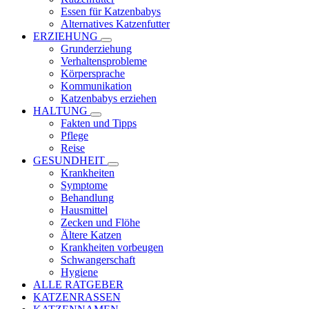
Essen für Katzenbabys
Alternatives Katzenfutter
ERZIEHUNG
Grunderziehung
Verhaltensprobleme
Körpersprache
Kommunikation
Katzenbabys erziehen
HALTUNG
Fakten und Tipps
Pflege
Reise
GESUNDHEIT
Krankheiten
Symptome
Behandlung
Hausmittel
Zecken und Flöhe
Ältere Katzen
Krankheiten vorbeugen
Schwangerschaft
Hygiene
ALLE RATGEBER
KATZENRASSEN