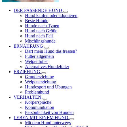
DER PASSENDE HUND
Hund kaufen oder adoptieren
Beste Hunde
Hunde nach Typen
Hund nach Größe
Hund nach Fell
Mischlingshunde
ERNÄHRUNG
Darf mein Hund das fressen?
Futter allgemein
Welpenfutter
Alternatives Hundefutter
ERZIEHUNG
Grunderziehung
Welpenerziehung
Hundesport und Übungen
Problemhund
VERHALTEN
Körpersprache
Kommunikation
Persönlichkeit von Hunden
LEBEN MIT EINEM HUND
Mit dem Hund unterwegs