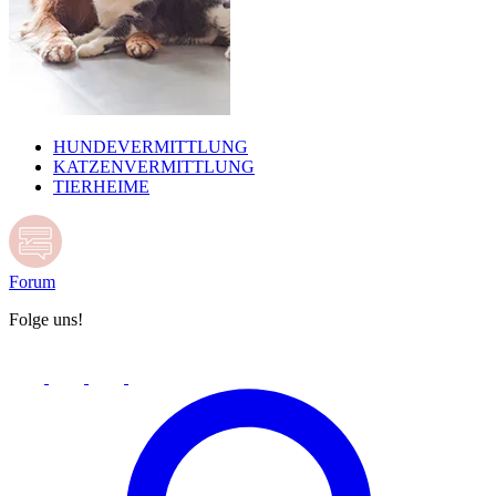
HUNDEVERMITTLUNG
KATZENVERMITTLUNG
TIERHEIME
Forum
Folge uns!