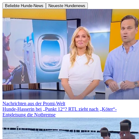
Beliebte Hunde-News
Neueste Hundenews
Nachrichten aus der Promi-Welt
Hunde-Hasserin bei „Punkt 12“? RTL zieht nach „Köter“-
Entgleisung die Notbremse