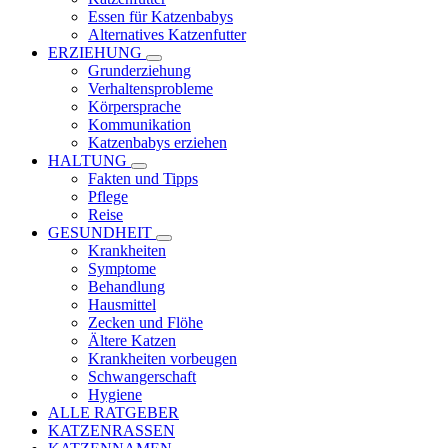
Essen für Katzenbabys
Alternatives Katzenfutter
ERZIEHUNG
Grunderziehung
Verhaltensprobleme
Körpersprache
Kommunikation
Katzenbabys erziehen
HALTUNG
Fakten und Tipps
Pflege
Reise
GESUNDHEIT
Krankheiten
Symptome
Behandlung
Hausmittel
Zecken und Flöhe
Ältere Katzen
Krankheiten vorbeugen
Schwangerschaft
Hygiene
ALLE RATGEBER
KATZENRASSEN