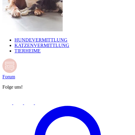
HUNDEVERMITTLUNG
KATZENVERMITTLUNG
TIERHEIME
Forum
Folge uns!