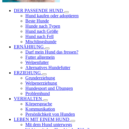
DER PASSENDE HUND
Hund kaufen oder adoptieren
Beste Hunde
Hunde nach Typen
Hund nach Größe
Hund nach Fell
Mischlingshunde
ERNÄHRUNG
Darf mein Hund das fressen?
Futter allgemein
Welpenfutter
Alternatives Hundefutter
ERZIEHUNG
Grunderziehung
Welpenerziehung
Hundesport und Übungen
Problemhund
VERHALTEN
Körpersprache
Kommunikation
Persönlichkeit von Hunden
LEBEN MIT EINEM HUND
Mit dem Hund unterwegs