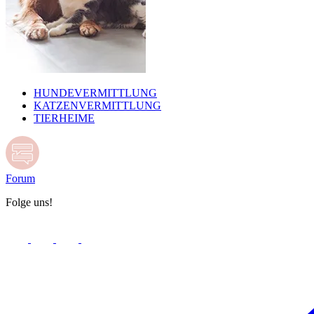
HUNDEVERMITTLUNG
KATZENVERMITTLUNG
TIERHEIME
Forum
Folge uns!