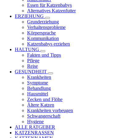
Essen für Katzenbabys
Alternatives Katzenfutter
ERZIEHUNG
Grunderziehung
Verhaltensprobleme
Körpersprache
Kommunikation
Katzenbabys erziehen
HALTUNG
Fakten und Tipps
Pflege
Reise
GESUNDHEIT
Krankheiten
Symptome
Behandlung
Hausmittel
Zecken und Flöhe
Ältere Katzen
Krankheiten vorbeugen
Schwangerschaft
Hygiene
ALLE RATGEBER
KATZENRASSEN