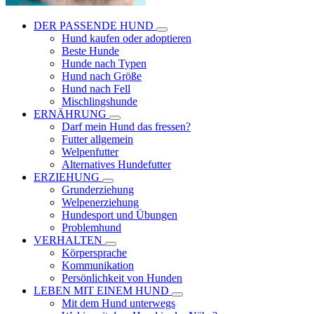
DER PASSENDE HUND
Hund kaufen oder adoptieren
Beste Hunde
Hunde nach Typen
Hund nach Größe
Hund nach Fell
Mischlingshunde
ERNÄHRUNG
Darf mein Hund das fressen?
Futter allgemein
Welpenfutter
Alternatives Hundefutter
ERZIEHUNG
Grunderziehung
Welpenerziehung
Hundesport und Übungen
Problemhund
VERHALTEN
Körpersprache
Kommunikation
Persönlichkeit von Hunden
LEBEN MIT EINEM HUND
Mit dem Hund unterwegs