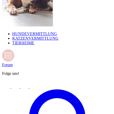
HUNDEVERMITTLUNG
KATZENVERMITTLUNG
TIERHEIME
Forum
Folge uns!