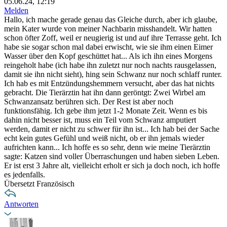
05.06.24, 12:19
Melden
Hallo, ich mache gerade genau das Gleiche durch, aber ich glaube,
mein Kater wurde von meiner Nachbarin misshandelt. Wir hatten
schon öfter Zoff, weil er neugierig ist und auf ihre Terrasse geht. Ich
habe sie sogar schon mal dabei erwischt, wie sie ihm einen Eimer
Wasser über den Kopf geschüttet hat... Als ich ihn eines Morgens
reingeholt habe (ich habe ihn zuletzt nur noch nachts rausgelassen,
damit sie ihn nicht sieht), hing sein Schwanz nur noch schlaff runter.
Ich hab es mit Entzündungshemmern versucht, aber das hat nichts
gebracht. Die Tierärztin hat ihn dann geröntgt: Zwei Wirbel am
Schwanzansatz berühren sich. Der Rest ist aber noch
funktionsfähig. Ich gebe ihm jetzt 1-2 Monate Zeit. Wenn es bis
dahin nicht besser ist, muss ein Teil vom Schwanz amputiert
werden, damit er nicht zu schwer für ihn ist... Ich hab bei der Sache
echt kein gutes Gefühl und weiß nicht, ob er ihn jemals wieder
aufrichten kann... Ich hoffe es so sehr, denn wie meine Tierärztin
sagte: Katzen sind voller Überraschungen und haben sieben Leben.
Er ist erst 3 Jahre alt, vielleicht erholt er sich ja doch noch, ich hoffe
es jedenfalls.
Übersetzt Französisch
Antworten