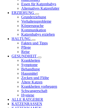
Essen für Katzenbabys
Alternatives Katzenfutter
ERZIEHUNG
Grunderziehung
Verhaltensprobleme
Körpersprache
Kommunikation
Katzenbabys erziehen
HALTUNG
Fakten und Tipps
Pflege
Reise
GESUNDHEIT
Krankheiten
Symptome
Behandlung
Hausmittel
Zecken und Flöhe
Ältere Katzen
Krankheiten vorbeugen
Schwangerschaft
Hygiene
ALLE RATGEBER
KATZENRASSEN