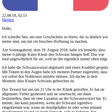
22.08.18, 02:15
Melden
Hallo,
ich schreibe hier, um eure Geschichten zu hören, die so ähnlich wie
meine sind, um mir ein bisschen Hoffnung zu machen.
Am Sonntagabend, dem 19. August 2018, habe ich bemerkt, dass
meine 6-jährige Katze Kissie den Schwanz hängen ließ. Das war
total ungewöhnlich für sie, weil sie ihn eigentlich immer oben trägt.
Ich habe die Schwanzwurzel abgetastet und einen Knubbel gespürt.
Mit Tränen in den Augen habe ich meinem Partner zugerufen, dass
wir sofort den Nottierarzt anrufen müssen. Ich dachte in dem
Moment, dass Kissies Schwanz gebrochen ist.
Der Tierarzt hat uns um 21 Uhr in der Klinik getroffen. Er hat sie
abgetastet, Fieber gemessen und sie untersucht, um dann
festzustellen, dass sie eine Luxation an der Schwanzwurzel hat. Er
meinte, das kann passieren, wenn der Schwanz irgendwo
eingeklemmt war, wenn sie draufgefallen ist oder wenn jemand
draufgetreten ist und sie beim Versuch, sich zu befreien, fest