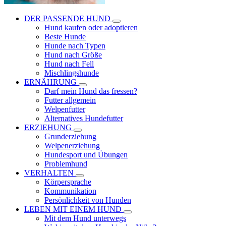
DER PASSENDE HUND
Hund kaufen oder adoptieren
Beste Hunde
Hunde nach Typen
Hund nach Größe
Hund nach Fell
Mischlingshunde
ERNÄHRUNG
Darf mein Hund das fressen?
Futter allgemein
Welpenfutter
Alternatives Hundefutter
ERZIEHUNG
Grunderziehung
Welpenerziehung
Hundesport und Übungen
Problemhund
VERHALTEN
Körpersprache
Kommunikation
Persönlichkeit von Hunden
LEBEN MIT EINEM HUND
Mit dem Hund unterwegs