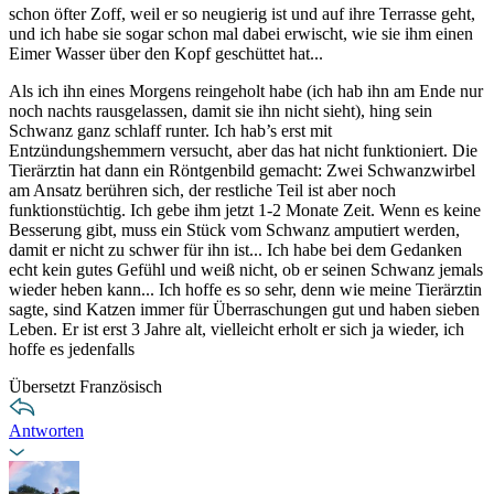
schon öfter Zoff, weil er so neugierig ist und auf ihre Terrasse geht,
und ich habe sie sogar schon mal dabei erwischt, wie sie ihm einen
Eimer Wasser über den Kopf geschüttet hat...
Als ich ihn eines Morgens reingeholt habe (ich hab ihn am Ende nur
noch nachts rausgelassen, damit sie ihn nicht sieht), hing sein
Schwanz ganz schlaff runter. Ich hab’s erst mit
Entzündungshemmern versucht, aber das hat nicht funktioniert. Die
Tierärztin hat dann ein Röntgenbild gemacht: Zwei Schwanzwirbel
am Ansatz berühren sich, der restliche Teil ist aber noch
funktionstüchtig. Ich gebe ihm jetzt 1-2 Monate Zeit. Wenn es keine
Besserung gibt, muss ein Stück vom Schwanz amputiert werden,
damit er nicht zu schwer für ihn ist... Ich habe bei dem Gedanken
echt kein gutes Gefühl und weiß nicht, ob er seinen Schwanz jemals
wieder heben kann... Ich hoffe es so sehr, denn wie meine Tierärztin
sagte, sind Katzen immer für Überraschungen gut und haben sieben
Leben. Er ist erst 3 Jahre alt, vielleicht erholt er sich ja wieder, ich
hoffe es jedenfalls
Übersetzt Französisch
Antworten