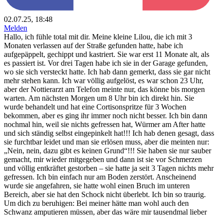
02.07.25, 18:48
Melden
Hallo, ich fühle total mit dir. Meine kleine Lilou, die ich mit 3
Monaten verlassen auf der Straße gefunden hatte, habe ich
aufgepäppelt, gechippt und kastriert. Sie war erst 11 Monate alt, als
es passiert ist. Vor drei Tagen habe ich sie in der Garage gefunden,
wo sie sich versteckt hatte. Ich hab dann gemerkt, dass sie gar nicht
mehr stehen kann. Ich war völlig aufgelöst, es war schon 23 Uhr,
aber der Nottierarzt am Telefon meinte nur, das könne bis morgen
warten. Am nächsten Morgen um 8 Uhr bin ich direkt hin. Sie
wurde behandelt und hat eine Cortisonspritze für 3 Wochen
bekommen, aber es ging ihr immer noch nicht besser. Ich bin dann
nochmal hin, weil sie nichts gefressen hat, Würmer am After hatte
und sich ständig selbst eingepinkelt hat!!! Ich hab denen gesagt, dass
sie furchtbar leidet und man sie erlösen muss, aber die meinten nur:
„Nein, nein, dazu gibt es keinen Grund“!!! Sie haben sie nur sauber
gemacht, mir wieder mitgegeben und dann ist sie vor Schmerzen
und völlig entkräftet gestorben – sie hatte ja seit 3 Tagen nichts mehr
gefressen. Ich bin einfach nur am Boden zerstört. Anscheinend
wurde sie angefahren, sie hatte wohl einen Bruch im unteren
Bereich, aber sie hat den Schock nicht überlebt. Ich bin so traurig.
Um dich zu beruhigen: Bei meiner hätte man wohl auch den
Schwanz amputieren müssen, aber das wäre mir tausendmal lieber