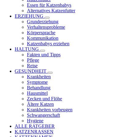
Essen für Katzenbabys
Alternatives Katzenfutter
ERZIEHUNG
Grunderziehung
Verhaltensprobleme
Körpersprache
Kommunikation
Katzenbabys erziehen
HALTUNG
Fakten und Tipps
Pflege
Reise
GESUNDHEIT
Krankheiten
Symptome
Behandlung
Hausmittel
Zecken und Flöhe
Ältere Katzen
Krankheiten vorbeugen
Schwangerschaft
Hygiene
ALLE RATGEBER
KATZENRASSEN