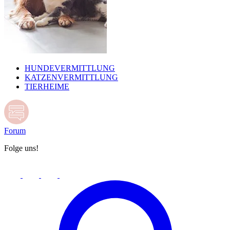
HUNDEVERMITTLUNG
KATZENVERMITTLUNG
TIERHEIME
Forum
Folge uns!