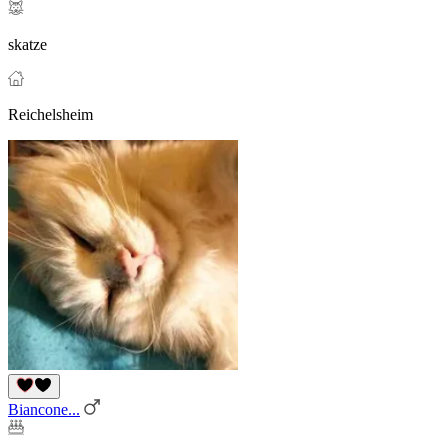
skatze
Reichelsheim
Biancone...