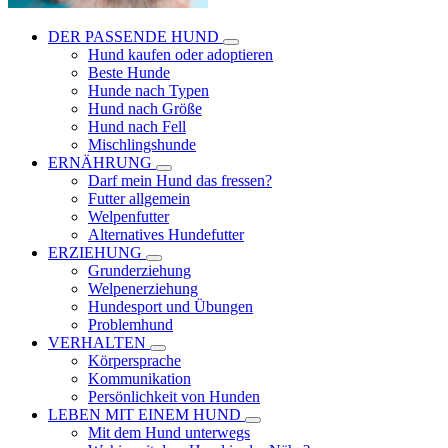
DER PASSENDE HUND
Hund kaufen oder adoptieren
Beste Hunde
Hunde nach Typen
Hund nach Größe
Hund nach Fell
Mischlingshunde
ERNÄHRUNG
Darf mein Hund das fressen?
Futter allgemein
Welpenfutter
Alternatives Hundefutter
ERZIEHUNG
Grunderziehung
Welpenerziehung
Hundesport und Übungen
Problemhund
VERHALTEN
Körpersprache
Kommunikation
Persönlichkeit von Hunden
LEBEN MIT EINEM HUND
Mit dem Hund unterwegs