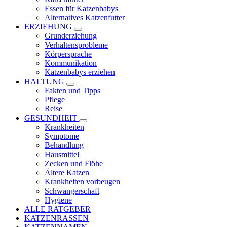
Essen für Katzenbabys
Alternatives Katzenfutter
ERZIEHUNG
Grunderziehung
Verhaltensprobleme
Körpersprache
Kommunikation
Katzenbabys erziehen
HALTUNG
Fakten und Tipps
Pflege
Reise
GESUNDHEIT
Krankheiten
Symptome
Behandlung
Hausmittel
Zecken und Flöhe
Ältere Katzen
Krankheiten vorbeugen
Schwangerschaft
Hygiene
ALLE RATGEBER
KATZENRASSEN