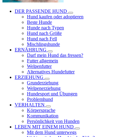
DER PASSENDE HUND
Hund kaufen oder adoptieren
Beste Hunde
Hunde nach Typen
Hund nach Größe
Hund nach Fell
Mischlingshunde
ERNÄHRUNG
Darf mein Hund das fressen?
Futter allgemein
Welpenfutter
Alternatives Hundefutter
ERZIEHUNG
Grunderziehung
Welpenerziehung
Hundesport und Übungen
Problemhund
VERHALTEN
Körpersprache
Kommunikation
Persönlichkeit von Hunden
LEBEN MIT EINEM HUND
Mit dem Hund unterwegs