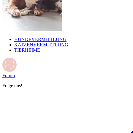
HUNDEVERMITTLUNG
KATZENVERMITTLUNG
TIERHEIME
Forum
Folge uns!