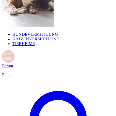
HUNDEVERMITTLUNG
KATZENVERMITTLUNG
TIERHEIME
Forum
Folge uns!