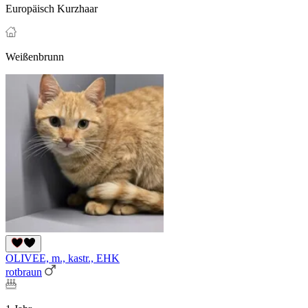
Europäisch Kurzhaar
Weißenbrunn
OLIVEE, m., kastr., EHK
rotbraun