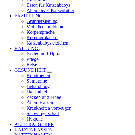
Essen für Katzenbabys
Alternatives Katzenfutter
ERZIEHUNG
Grunderziehung
Verhaltensprobleme
Körpersprache
Kommunikation
Katzenbabys erziehen
HALTUNG
Fakten und Tipps
Pflege
Reise
GESUNDHEIT
Krankheiten
Symptome
Behandlung
Hausmittel
Zecken und Flöhe
Ältere Katzen
Krankheiten vorbeugen
Schwangerschaft
Hygiene
ALLE RATGEBER
KATZENRASSEN