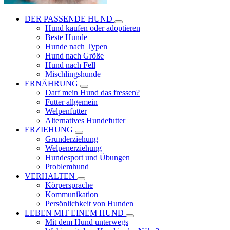
DER PASSENDE HUND
Hund kaufen oder adoptieren
Beste Hunde
Hunde nach Typen
Hund nach Größe
Hund nach Fell
Mischlingshunde
ERNÄHRUNG
Darf mein Hund das fressen?
Futter allgemein
Welpenfutter
Alternatives Hundefutter
ERZIEHUNG
Grunderziehung
Welpenerziehung
Hundesport und Übungen
Problemhund
VERHALTEN
Körpersprache
Kommunikation
Persönlichkeit von Hunden
LEBEN MIT EINEM HUND
Mit dem Hund unterwegs