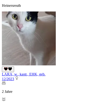
Heinersreuth
LARA, w., kastr., EHK, geb.
12/2023
2 Jahre