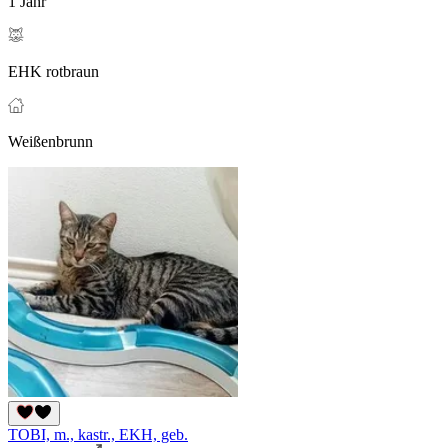
1 Jahr
EHK rotbraun
Weißenbrunn
TOBI, m., kastr., EKH, geb.