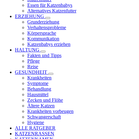
Essen für Katzenbabys
Alternatives Katzenfutter
ERZIEHUNG
Grunderziehung
Verhaltensprobleme
Körpersprache
Kommunikation
Katzenbabys erziehen
HALTUNG
Fakten und Tipps
Pflege
Reise
GESUNDHEIT
Krankheiten
Symptome
Behandlung
Hausmittel
Zecken und Flöhe
Ältere Katzen
Krankheiten vorbeugen
Schwangerschaft
Hygiene
ALLE RATGEBER
KATZENRASSEN