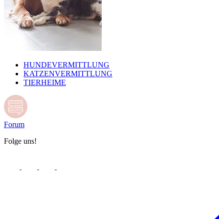
HUNDEVERMITTLUNG
KATZENVERMITTLUNG
TIERHEIME
Forum
Folge uns!