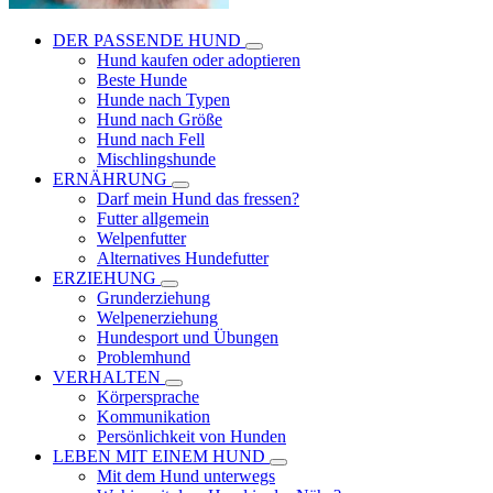
DER PASSENDE HUND
Hund kaufen oder adoptieren
Beste Hunde
Hunde nach Typen
Hund nach Größe
Hund nach Fell
Mischlingshunde
ERNÄHRUNG
Darf mein Hund das fressen?
Futter allgemein
Welpenfutter
Alternatives Hundefutter
ERZIEHUNG
Grunderziehung
Welpenerziehung
Hundesport und Übungen
Problemhund
VERHALTEN
Körpersprache
Kommunikation
Persönlichkeit von Hunden
LEBEN MIT EINEM HUND
Mit dem Hund unterwegs