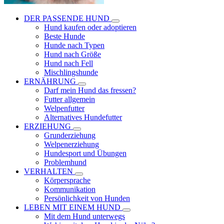
DER PASSENDE HUND
Hund kaufen oder adoptieren
Beste Hunde
Hunde nach Typen
Hund nach Größe
Hund nach Fell
Mischlingshunde
ERNÄHRUNG
Darf mein Hund das fressen?
Futter allgemein
Welpenfutter
Alternatives Hundefutter
ERZIEHUNG
Grunderziehung
Welpenerziehung
Hundesport und Übungen
Problemhund
VERHALTEN
Körpersprache
Kommunikation
Persönlichkeit von Hunden
LEBEN MIT EINEM HUND
Mit dem Hund unterwegs