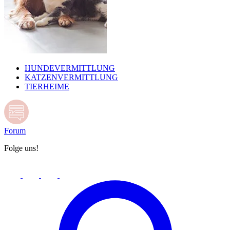
HUNDEVERMITTLUNG
KATZENVERMITTLUNG
TIERHEIME
Forum
Folge uns!