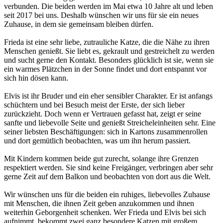
verbunden. Die beiden werden im Mai etwa 10 Jahre alt und leben
seit 2017 bei uns. Deshalb wünschen wir uns für sie ein neues
Zuhause, in dem sie gemeinsam bleiben dürfen.
Frieda ist eine sehr liebe, zutrauliche Katze, die die Nähe zu ihren
Menschen genießt. Sie liebt es, gekrault und gestreichelt zu werden
und sucht gerne den Kontakt. Besonders glücklich ist sie, wenn sie
ein warmes Plätzchen in der Sonne findet und dort entspannt vor
sich hin dösen kann.
Elvis ist ihr Bruder und ein eher sensibler Charakter. Er ist anfangs
schüchtern und bei Besuch meist der Erste, der sich lieber
zurückzieht. Doch wenn er Vertrauen gefasst hat, zeigt er seine
sanfte und liebevolle Seite und genießt Streicheleinheiten sehr. Eine
seiner liebsten Beschäftigungen: sich in Kartons zusammenrollen
und dort gemütlich beobachten, was um ihn herum passiert.
Mit Kindern kommen beide gut zurecht, solange ihre Grenzen
respektiert werden. Sie sind keine Freigänger, verbringen aber sehr
gerne Zeit auf dem Balkon und beobachten von dort aus die Welt.
Wir wünschen uns für die beiden ein ruhiges, liebevolles Zuhause
mit Menschen, die ihnen Zeit geben anzukommen und ihnen
weiterhin Geborgenheit schenken. Wer Frieda und Elvis bei sich
aufnimmt, bekommt zwei ganz besondere Katzen mit großem