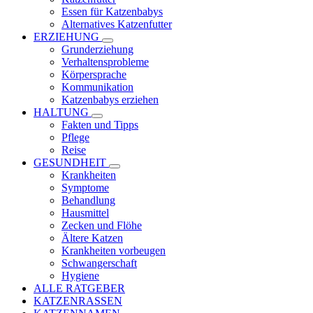
Essen für Katzenbabys
Alternatives Katzenfutter
ERZIEHUNG
Grunderziehung
Verhaltensprobleme
Körpersprache
Kommunikation
Katzenbabys erziehen
HALTUNG
Fakten und Tipps
Pflege
Reise
GESUNDHEIT
Krankheiten
Symptome
Behandlung
Hausmittel
Zecken und Flöhe
Ältere Katzen
Krankheiten vorbeugen
Schwangerschaft
Hygiene
ALLE RATGEBER
KATZENRASSEN