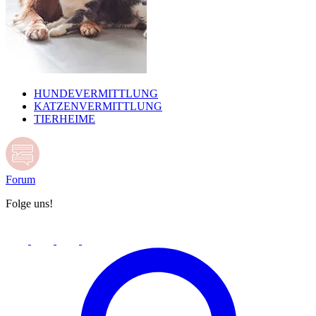
HUNDEVERMITTLUNG
KATZENVERMITTLUNG
TIERHEIME
Forum
Folge uns!