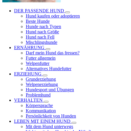
DER PASSENDE HUND
Hund kaufen oder adoptieren
Beste Hunde
Hunde nach Typen
Hund nach Größe
Hund nach Fell
Mischlingshunde
ERNÄHRUNG
Darf mein Hund das fressen?
Futter allgemein
Welpenfutter
Alternatives Hundefutter
ERZIEHUNG
Grunderziehung
Welpenerziehung
Hundesport und Übungen
Problemhund
VERHALTEN
Körpersprache
Kommunikation
Persönlichkeit von Hunden
LEBEN MIT EINEM HUND
Mit dem Hund unterwegs