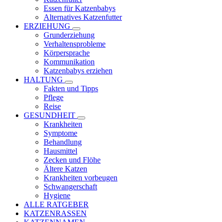
Essen für Katzenbabys
Alternatives Katzenfutter
ERZIEHUNG
Grunderziehung
Verhaltensprobleme
Körpersprache
Kommunikation
Katzenbabys erziehen
HALTUNG
Fakten und Tipps
Pflege
Reise
GESUNDHEIT
Krankheiten
Symptome
Behandlung
Hausmittel
Zecken und Flöhe
Ältere Katzen
Krankheiten vorbeugen
Schwangerschaft
Hygiene
ALLE RATGEBER
KATZENRASSEN