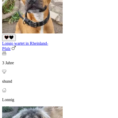
Longo wartet in Rheinland-
Pfalz
3 Jahre
shund
Lonnig