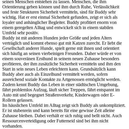
seinen Menschen entstehen zu lassen. Menschen, die ihm
Orientierung geben können und ihm durch Ruhe, Verlässlichkeit
und feste Strukturen Sicherheit vermitteln, sind für Buddy sehr
wichtig. Hat er erst einmal Sicherheit gefunden, zeigt er sich als
loyaler und anhänglicher Begleiter. Buddy profitiert enorm von
einem geregelten Alltag und entwickelt sich in einem stabilen
Umfeld sehr positiv.
Buddy ist mit anderen Hunden jeder Größe und jeden Alters
verträglich und kommt ebenso gut mit Katzen zurecht. Er liebt die
Gesellschaft anderer Hunde, spielt gerne mit ihnen und orientiert
sich häufig an seinen vierbeinigen Freunden. Daher würde er von
einem souveränen Ersthund in seinem neuen Zuhause besonders
profitieren, der ihm zusätzliche Sicherheit vermitteln und ihm den
Start in sein neues Leben erleichtern kann. Grundsätzlich kann
Buddy aber auch als Einzelhund vermittelt werden, sofern
ausreichend soziale Kontakte zu Artgenossen ermöglicht werden.
Zudem kennt Buddy das Leben in einer städtischen Umgebung,
fährt problemlos Aufzug, läuft sicher Treppen, fährt entspannt im
Auto mit und begegnet Straßenverkehr, Kinderwagen oder E-
Rollern gelassen.
Im häuslichen Umfeld im Alltag zeigt sich Buddy als unkompliziert.
Er ist stubenrein und kann bereits für eine gewisse Zeit alleine
Zuhause bleiben. Dabei verhält er sich ruhig und bellt nicht. Auch
Ressourcenverteidigung oder Futterneid sind bei ihm nicht
vorhanden.