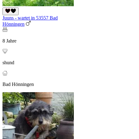
Juuns - wartet in 53557 Bad
Hönningen
8 Jahre
shund
Bad Hönningen