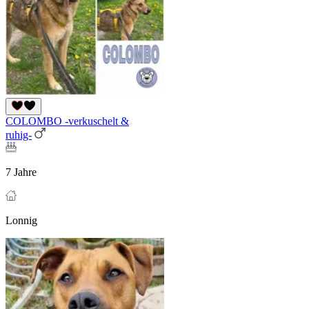
COLOMBO -verkuschelt &
ruhig-
7 Jahre
Lonnig