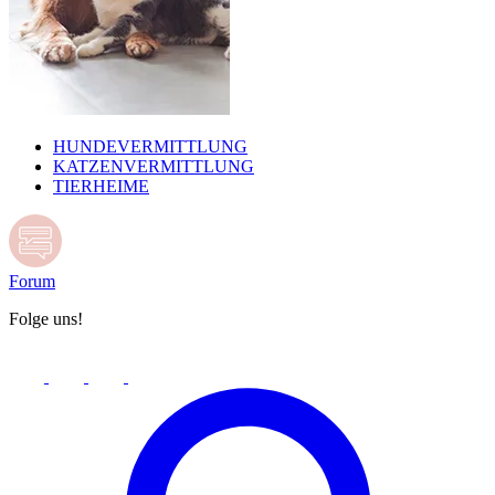
HUNDEVERMITTLUNG
KATZENVERMITTLUNG
TIERHEIME
Forum
Folge uns!