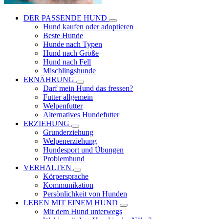
DER PASSENDE HUND
Hund kaufen oder adoptieren
Beste Hunde
Hunde nach Typen
Hund nach Größe
Hund nach Fell
Mischlingshunde
ERNÄHRUNG
Darf mein Hund das fressen?
Futter allgemein
Welpenfutter
Alternatives Hundefutter
ERZIEHUNG
Grunderziehung
Welpenerziehung
Hundesport und Übungen
Problemhund
VERHALTEN
Körpersprache
Kommunikation
Persönlichkeit von Hunden
LEBEN MIT EINEM HUND
Mit dem Hund unterwegs