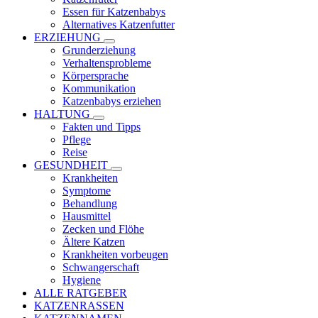
Essen für Katzenbabys
Alternatives Katzenfutter
ERZIEHUNG
Grunderziehung
Verhaltensprobleme
Körpersprache
Kommunikation
Katzenbabys erziehen
HALTUNG
Fakten und Tipps
Pflege
Reise
GESUNDHEIT
Krankheiten
Symptome
Behandlung
Hausmittel
Zecken und Flöhe
Ältere Katzen
Krankheiten vorbeugen
Schwangerschaft
Hygiene
ALLE RATGEBER
KATZENRASSEN