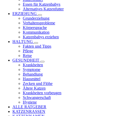
Essen für Katzenbabys
Alternatives Katzenfutter
ERZIEHUNG
Grunderziehung
Verhaltensprobleme
Körpersprache
Kommunikation
Katzenbabys erziehen
HALTUNG
Fakten und Tipps
Pflege
Reise
GESUNDHEIT
Krankheiten
Symptome
Behandlung
Hausmittel
Zecken und Flöhe
Ältere Katzen
Krankheiten vorbeugen
Schwangerschaft
Hygiene
ALLE RATGEBER
KATZENRASSEN