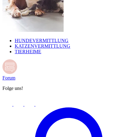
HUNDEVERMITTLUNG
KATZENVERMITTLUNG
TIERHEIME
Forum
Folge uns!