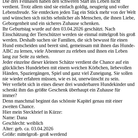
Die drei Fellnasen haben den schweren Start ins Leben nicht
verdient. Trotz allem sind sie einfach goldig, neugierig und voller
Lebensfreude. Sie entdecken jeden Tag ein Stück mehr von der Welt
und wünschen sich nichts sehnlicher als Menschen, die ihnen Liebe,
Geborgenheit und ein sicheres Zuhause schenken.
Ihr Geburtstag wurde auf den 03.04.2026 geschätzt. Nach
Einschätzung der Tierschützer werden sie einmal mittelgroß bis groß
werden. Deshalb suchen sie Familien, die sich bewusst für einen
Hund entscheiden und bereit sind, gemeinsam mit ihnen das Hunde-
ABC zu lernen, viele Abenteuer zu erleben und ihnen ein Leben
lang zur Seite zu stehen.
Jeder einzelne dieser kleinen Schätze verdient die Chance auf ein
glückliches Hundeleben mit einem weichen Körbchen, liebevollen
Händen, Spaziergängen, Spiel und ganz viel Zuneigung. Sie sollen
nie wieder erfahren müssen, wie es ist, unerwünscht zu sein.
Wer verliebt sich in eines dieser drei wunderbaren Hundekinder und
schenkt ihm das größte Geschenk überhaupt ein Zuhause für
immer?
Denn manchmal beginnt das schönste Kapitel genau mit einer
zweiten Chance.
Hier mein Steckbrief in Kürze:
Name: Dana
Geschlecht: weiblich
Alter: geb. ca. 03.04.2026
Größe: mittelgroß- groß werdend