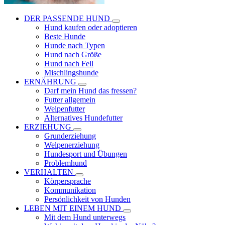
DER PASSENDE HUND
Hund kaufen oder adoptieren
Beste Hunde
Hunde nach Typen
Hund nach Größe
Hund nach Fell
Mischlingshunde
ERNÄHRUNG
Darf mein Hund das fressen?
Futter allgemein
Welpenfutter
Alternatives Hundefutter
ERZIEHUNG
Grunderziehung
Welpenerziehung
Hundesport und Übungen
Problemhund
VERHALTEN
Körpersprache
Kommunikation
Persönlichkeit von Hunden
LEBEN MIT EINEM HUND
Mit dem Hund unterwegs