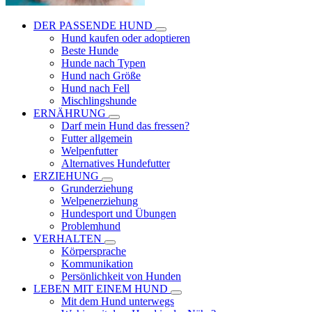
DER PASSENDE HUND
Hund kaufen oder adoptieren
Beste Hunde
Hunde nach Typen
Hund nach Größe
Hund nach Fell
Mischlingshunde
ERNÄHRUNG
Darf mein Hund das fressen?
Futter allgemein
Welpenfutter
Alternatives Hundefutter
ERZIEHUNG
Grunderziehung
Welpenerziehung
Hundesport und Übungen
Problemhund
VERHALTEN
Körpersprache
Kommunikation
Persönlichkeit von Hunden
LEBEN MIT EINEM HUND
Mit dem Hund unterwegs