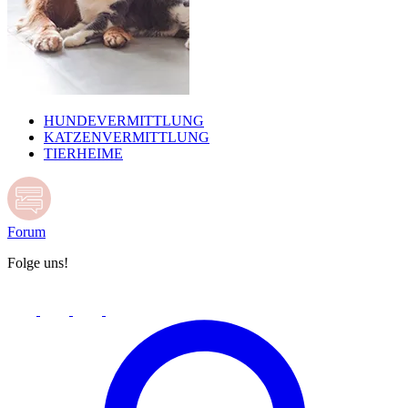
HUNDEVERMITTLUNG
KATZENVERMITTLUNG
TIERHEIME
Forum
Folge uns!