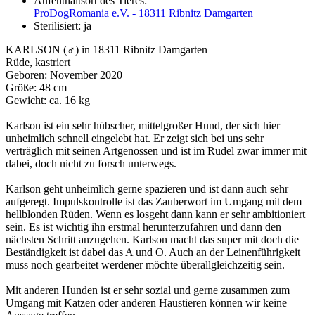
Aufenthaltsort des Tieres:
ProDogRomania e.V. - 18311 Ribnitz Damgarten
Sterilisiert:
ja
KARLSON (♂) in 18311 Ribnitz Damgarten
Rüde, kastriert
Geboren: November 2020
Größe: 48 cm
Gewicht: ca. 16 kg
Karlson ist ein sehr hübscher, mittelgroßer Hund, der sich hier
unheimlich schnell eingelebt hat. Er zeigt sich bei uns sehr
verträglich mit seinen Artgenossen und ist im Rudel zwar immer mit
dabei, doch nicht zu forsch unterwegs.
Karlson geht unheimlich gerne spazieren und ist dann auch sehr
aufgeregt. Impulskontrolle ist das Zauberwort im Umgang mit dem
hellblonden Rüden. Wenn es losgeht dann kann er sehr ambitioniert
sein. Es ist wichtig ihn erstmal herunterzufahren und dann den
nächsten Schritt anzugehen. Karlson macht das super mit doch die
Beständigkeit ist dabei das A und O. Auch an der Leinenführigkeit
muss noch gearbeitet werdener möchte überallgleichzeitig sein.
Mit anderen Hunden ist er sehr sozial und gerne zusammen zum
Umgang mit Katzen oder anderen Haustieren können wir keine