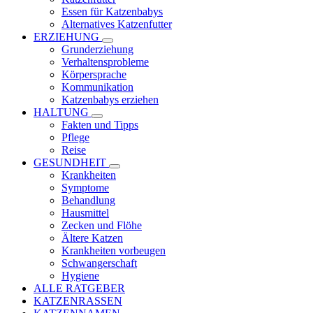
Essen für Katzenbabys
Alternatives Katzenfutter
ERZIEHUNG
Grunderziehung
Verhaltensprobleme
Körpersprache
Kommunikation
Katzenbabys erziehen
HALTUNG
Fakten und Tipps
Pflege
Reise
GESUNDHEIT
Krankheiten
Symptome
Behandlung
Hausmittel
Zecken und Flöhe
Ältere Katzen
Krankheiten vorbeugen
Schwangerschaft
Hygiene
ALLE RATGEBER
KATZENRASSEN