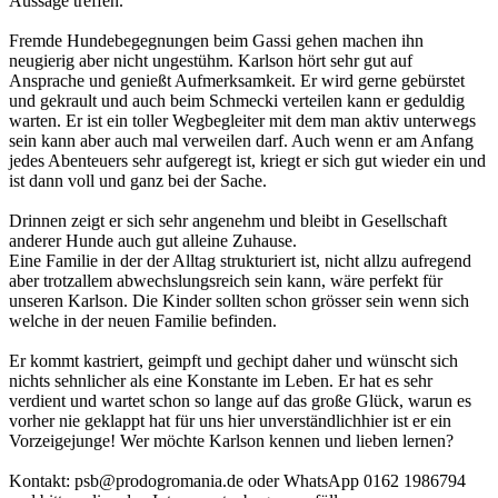
Aussage treffen.
Fremde Hundebegegnungen beim Gassi gehen machen ihn
neugierig aber nicht ungestühm. Karlson hört sehr gut auf
Ansprache und genießt Aufmerksamkeit. Er wird gerne gebürstet
und gekrault und auch beim Schmecki verteilen kann er geduldig
warten. Er ist ein toller Wegbegleiter mit dem man aktiv unterwegs
sein kann aber auch mal verweilen darf. Auch wenn er am Anfang
jedes Abenteuers sehr aufgeregt ist, kriegt er sich gut wieder ein und
ist dann voll und ganz bei der Sache.
Drinnen zeigt er sich sehr angenehm und bleibt in Gesellschaft
anderer Hunde auch gut alleine Zuhause.
Eine Familie in der der Alltag strukturiert ist, nicht allzu aufregend
aber trotzallem abwechslungsreich sein kann, wäre perfekt für
unseren Karlson. Die Kinder sollten schon grösser sein wenn sich
welche in der neuen Familie befinden.
Er kommt kastriert, geimpft und gechipt daher und wünscht sich
nichts sehnlicher als eine Konstante im Leben. Er hat es sehr
verdient und wartet schon so lange auf das große Glück, warun es
vorher nie geklappt hat für uns hier unverständlichhier ist er ein
Vorzeigejunge! Wer möchte Karlson kennen und lieben lernen?
Kontakt: psb@prodogromania.de oder WhatsApp 0162 1986794