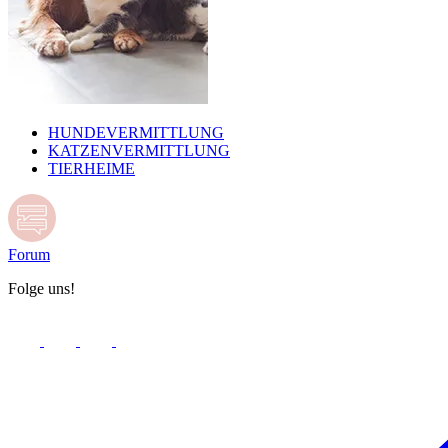
HUNDEVERMITTLUNG
KATZENVERMITTLUNG
TIERHEIME
Forum
Folge uns!