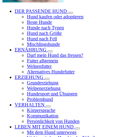
DER PASSENDE HUND
Hund kaufen oder adoptieren
Beste Hunde
Hunde nach Typen
Hund nach Größe
Hund nach Fell
Mischlingshunde
ERNÄHRUNG
Darf mein Hund das fressen?
Futter allgemein
Welpenfutter
Alternatives Hundefutter
ERZIEHUNG
Grunderziehung
Welpenerziehung
Hundesport und Übungen
Problemhund
VERHALTEN
Körpersprache
Kommunikation
Persönlichkeit von Hunden
LEBEN MIT EINEM HUND
Mit dem Hund unterwegs