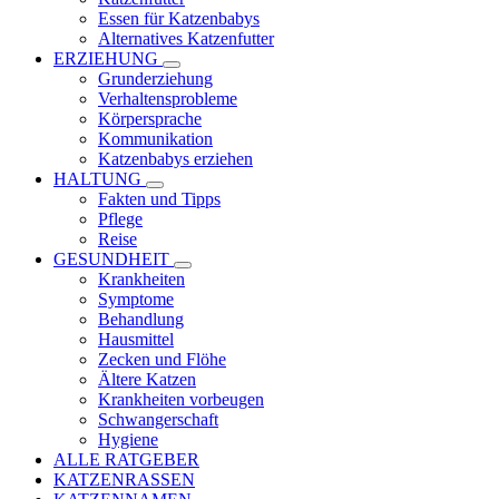
Essen für Katzenbabys
Alternatives Katzenfutter
ERZIEHUNG
Grunderziehung
Verhaltensprobleme
Körpersprache
Kommunikation
Katzenbabys erziehen
HALTUNG
Fakten und Tipps
Pflege
Reise
GESUNDHEIT
Krankheiten
Symptome
Behandlung
Hausmittel
Zecken und Flöhe
Ältere Katzen
Krankheiten vorbeugen
Schwangerschaft
Hygiene
ALLE RATGEBER
KATZENRASSEN