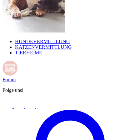
HUNDEVERMITTLUNG
KATZENVERMITTLUNG
TIERHEIME
Forum
Folge uns!