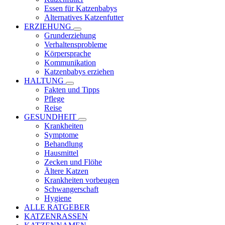
Essen für Katzenbabys
Alternatives Katzenfutter
ERZIEHUNG
Grunderziehung
Verhaltensprobleme
Körpersprache
Kommunikation
Katzenbabys erziehen
HALTUNG
Fakten und Tipps
Pflege
Reise
GESUNDHEIT
Krankheiten
Symptome
Behandlung
Hausmittel
Zecken und Flöhe
Ältere Katzen
Krankheiten vorbeugen
Schwangerschaft
Hygiene
ALLE RATGEBER
KATZENRASSEN