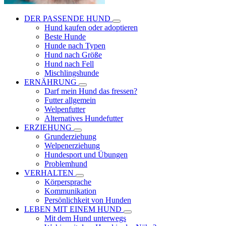
DER PASSENDE HUND
Hund kaufen oder adoptieren
Beste Hunde
Hunde nach Typen
Hund nach Größe
Hund nach Fell
Mischlingshunde
ERNÄHRUNG
Darf mein Hund das fressen?
Futter allgemein
Welpenfutter
Alternatives Hundefutter
ERZIEHUNG
Grunderziehung
Welpenerziehung
Hundesport und Übungen
Problemhund
VERHALTEN
Körpersprache
Kommunikation
Persönlichkeit von Hunden
LEBEN MIT EINEM HUND
Mit dem Hund unterwegs