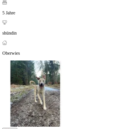
5 Jahre
shündin
Oberwies