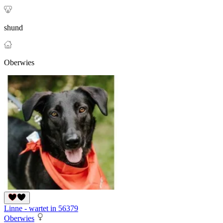
shund
Oberwies
Linne - wartet in 56379
Oberwies