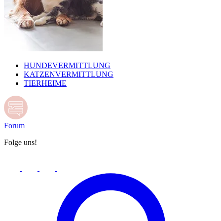
HUNDEVERMITTLUNG
KATZENVERMITTLUNG
TIERHEIME
Forum
Folge uns!