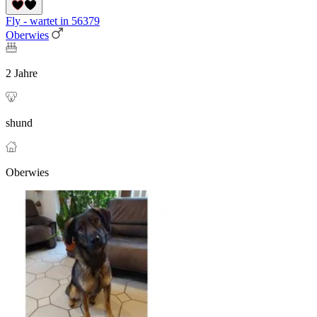
Fly - wartet in 56379
Oberwies
2 Jahre
shund
Oberwies