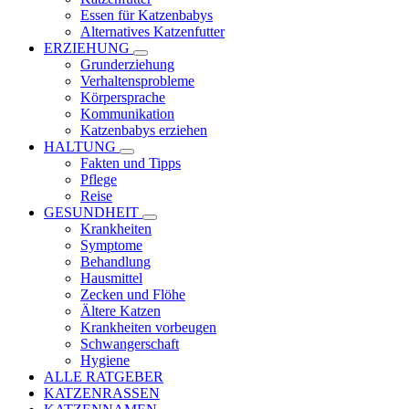
Essen für Katzenbabys
Alternatives Katzenfutter
ERZIEHUNG
Grunderziehung
Verhaltensprobleme
Körpersprache
Kommunikation
Katzenbabys erziehen
HALTUNG
Fakten und Tipps
Pflege
Reise
GESUNDHEIT
Krankheiten
Symptome
Behandlung
Hausmittel
Zecken und Flöhe
Ältere Katzen
Krankheiten vorbeugen
Schwangerschaft
Hygiene
ALLE RATGEBER
KATZENRASSEN