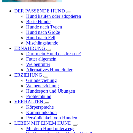
DER PASSENDE HUND
Hund kaufen oder adoptieren
Beste Hunde
Hunde nach Typen
Hund nach Größe
Hund nach Fell
Mischlingshunde
ERNÄHRUNG
Darf mein Hund das fressen?
Futter allgemein
Welpenfutter
Alternatives Hundefutter
ERZIEHUNG
Grunderziehung
Welpenerziehung
Hundesport und Übungen
Problemhund
VERHALTEN
Körpersprache
Kommunikation
Persönlichkeit von Hunden
LEBEN MIT EINEM HUND
Mit dem Hund unterwegs