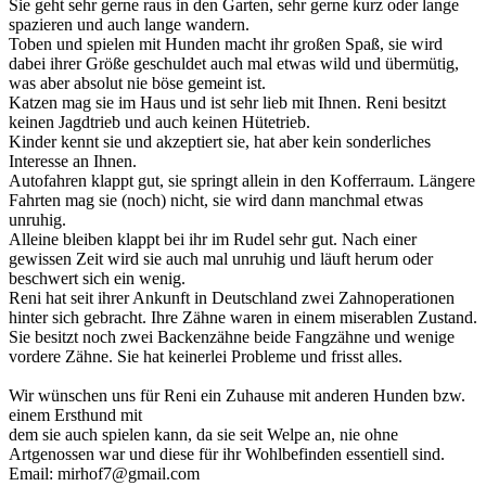
Sie geht sehr gerne raus in den Garten, sehr gerne kurz oder lange
spazieren und auch lange wandern.
Toben und spielen mit Hunden macht ihr großen Spaß, sie wird
dabei ihrer Größe geschuldet auch mal etwas wild und übermütig,
was aber absolut nie böse gemeint ist.
Katzen mag sie im Haus und ist sehr lieb mit Ihnen. Reni besitzt
keinen Jagdtrieb und auch keinen Hütetrieb.
Kinder kennt sie und akzeptiert sie, hat aber kein sonderliches
Interesse an Ihnen.
Autofahren klappt gut, sie springt allein in den Kofferraum. Längere
Fahrten mag sie (noch) nicht, sie wird dann manchmal etwas
unruhig.
Alleine bleiben klappt bei ihr im Rudel sehr gut. Nach einer
gewissen Zeit wird sie auch mal unruhig und läuft herum oder
beschwert sich ein wenig.
Reni hat seit ihrer Ankunft in Deutschland zwei Zahnoperationen
hinter sich gebracht. Ihre Zähne waren in einem miserablen Zustand.
Sie besitzt noch zwei Backenzähne beide Fangzähne und wenige
vordere Zähne. Sie hat keinerlei Probleme und frisst alles.
Wir wünschen uns für Reni ein Zuhause mit anderen Hunden bzw.
einem Ersthund mit
dem sie auch spielen kann, da sie seit Welpe an, nie ohne
Artgenossen war und diese für ihr Wohlbefinden essentiell sind.
Email: mirhof7@gmail.com