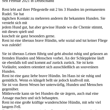
Seit Februar 2021 in Deutschland
Reni lebt auf ihrer Pflegestelle mit 2 bis 3 Hunden im permanenten
Rudel. Sie hat
täglichen Kontakt zu mehreren anderen ihr bekannten Hunden. Sie
versteht sich mit
jedem Hund gut, hat aber gewisse Hunde wo die Chemie stimmt,
mit diesen spielt und
kuschelt sie ganz besonders gerne.
Reni ist eine überaus brave Hündin, sehr sozial und tut keiner Fliege
was zuleide!
Sie ist überaus Leinen führig und geht absolut ruhig und gelassen an
fremden Hunden und Menschen vorbei. An der Schleppleine läuft
sie ebenfalls toll und kommt auf zurück zurück. Sie ist kein
Vorläufer, sondern orientiert sich ausschließlich an souveränen
Hunden.
Reni ist eine ganz liebe brave Hündin. Im Haus ist sie ruhig und
gemütlich. Wenn es klingelt bellt sie jedoch kraftvoll mit.
Sie ist von ihrem Wesen her unterwürfig, Hunden und Menschen
gegenüber.
Mittlerweile kann sie bei Hunden die sie ärgern, auch mal eine
Ansage machen und sich behaupten.
Reni ist eine große kräftige wunderschöne Hündin, mit sehr viel
langem Fell.