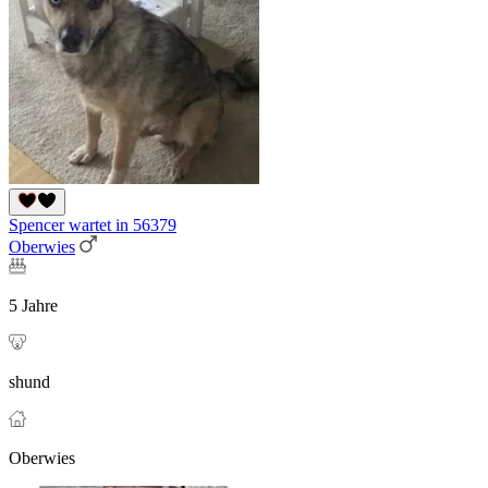
Spencer wartet in 56379
Oberwies
5 Jahre
shund
Oberwies