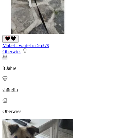
Mabel - wartet in 56379
Oberwies
8 Jahre
shündin
Oberwies