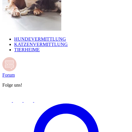
HUNDEVERMITTLUNG
KATZENVERMITTLUNG
TIERHEIME
Forum
Folge uns!