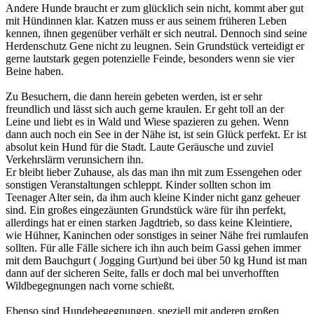
Andere Hunde braucht er zum glücklich sein nicht, kommt aber gut
mit Hündinnen klar. Katzen muss er aus seinem früheren Leben
kennen, ihnen gegenüber verhält er sich neutral. Dennoch sind seine
Herdenschutz Gene nicht zu leugnen. Sein Grundstück verteidigt er
gerne lautstark gegen potenzielle Feinde, besonders wenn sie vier
Beine haben.
Zu Besuchern, die dann herein gebeten werden, ist er sehr
freundlich und lässt sich auch gerne kraulen. Er geht toll an der
Leine und liebt es in Wald und Wiese spazieren zu gehen. Wenn
dann auch noch ein See in der Nähe ist, ist sein Glück perfekt. Er ist
absolut kein Hund für die Stadt. Laute Geräusche und zuviel
Verkehrslärm verunsichern ihn.
Er bleibt lieber Zuhause, als das man ihn mit zum Essengehen oder
sonstigen Veranstaltungen schleppt. Kinder sollten schon im
Teenager Alter sein, da ihm auch kleine Kinder nicht ganz geheuer
sind. Ein großes eingezäunten Grundstück wäre für ihn perfekt,
allerdings hat er einen starken Jagdtrieb, so dass keine Kleintiere,
wie Hühner, Kaninchen oder sonstiges in seiner Nähe frei rumlaufen
sollten. Für alle Fälle sichere ich ihn auch beim Gassi gehen immer
mit dem Bauchgurt ( Jogging Gurt)und bei über 50 kg Hund ist man
dann auf der sicheren Seite, falls er doch mal bei unverhofften
Wildbegegnungen nach vorne schießt.
Ebenso sind Hundebegegnungen, speziell mit anderen großen