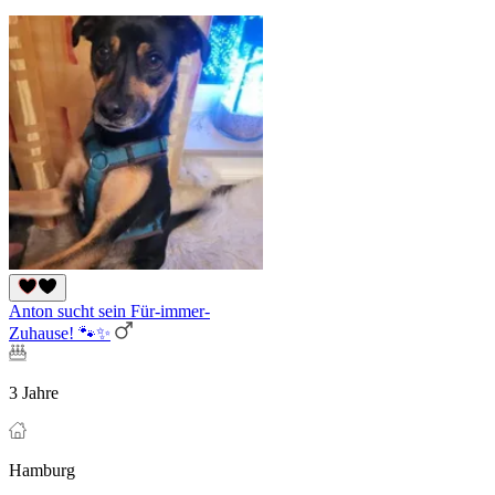
Anton sucht sein Für-immer-
Zuhause! 🐾✨
3 Jahre
Hamburg