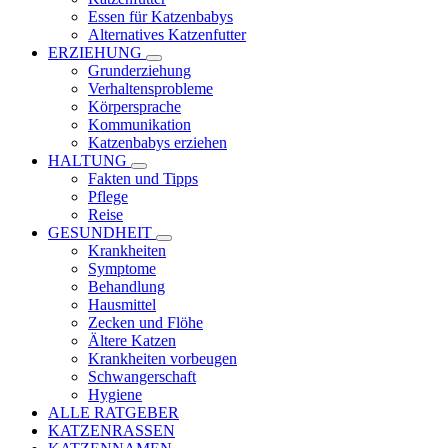
Essen für Katzenbabys
Alternatives Katzenfutter
ERZIEHUNG
Grunderziehung
Verhaltensprobleme
Körpersprache
Kommunikation
Katzenbabys erziehen
HALTUNG
Fakten und Tipps
Pflege
Reise
GESUNDHEIT
Krankheiten
Symptome
Behandlung
Hausmittel
Zecken und Flöhe
Ältere Katzen
Krankheiten vorbeugen
Schwangerschaft
Hygiene
ALLE RATGEBER
KATZENRASSEN