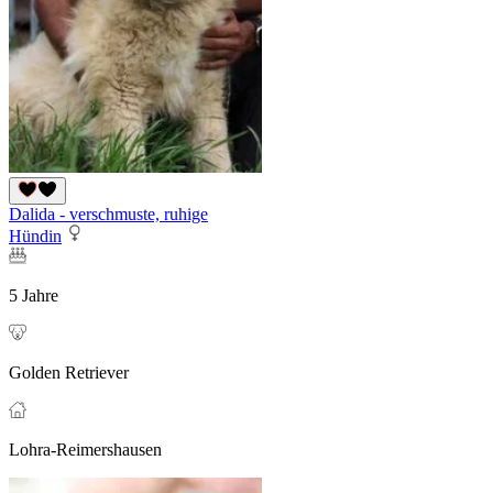
Dalida - verschmuste, ruhige
Hündin
5 Jahre
Golden Retriever
Lohra-Reimershausen