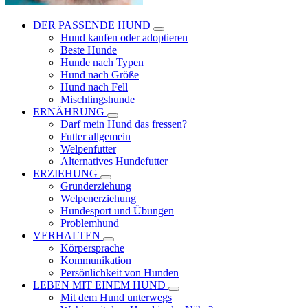
DER PASSENDE HUND
Hund kaufen oder adoptieren
Beste Hunde
Hunde nach Typen
Hund nach Größe
Hund nach Fell
Mischlingshunde
ERNÄHRUNG
Darf mein Hund das fressen?
Futter allgemein
Welpenfutter
Alternatives Hundefutter
ERZIEHUNG
Grunderziehung
Welpenerziehung
Hundesport und Übungen
Problemhund
VERHALTEN
Körpersprache
Kommunikation
Persönlichkeit von Hunden
LEBEN MIT EINEM HUND
Mit dem Hund unterwegs