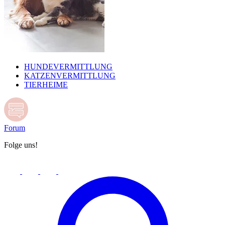
HUNDEVERMITTLUNG
KATZENVERMITTLUNG
TIERHEIME
Forum
Folge uns!