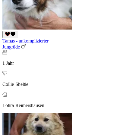
Tamas - unkomplizierter
Jungrüde
1 Jahr
Collie-Sheltie
Lohra-Reimershausen