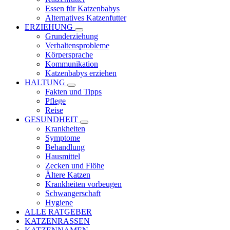
Essen für Katzenbabys
Alternatives Katzenfutter
ERZIEHUNG
Grunderziehung
Verhaltensprobleme
Körpersprache
Kommunikation
Katzenbabys erziehen
HALTUNG
Fakten und Tipps
Pflege
Reise
GESUNDHEIT
Krankheiten
Symptome
Behandlung
Hausmittel
Zecken und Flöhe
Ältere Katzen
Krankheiten vorbeugen
Schwangerschaft
Hygiene
ALLE RATGEBER
KATZENRASSEN