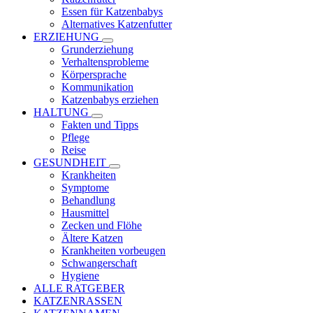
Essen für Katzenbabys
Alternatives Katzenfutter
ERZIEHUNG
Grunderziehung
Verhaltensprobleme
Körpersprache
Kommunikation
Katzenbabys erziehen
HALTUNG
Fakten und Tipps
Pflege
Reise
GESUNDHEIT
Krankheiten
Symptome
Behandlung
Hausmittel
Zecken und Flöhe
Ältere Katzen
Krankheiten vorbeugen
Schwangerschaft
Hygiene
ALLE RATGEBER
KATZENRASSEN