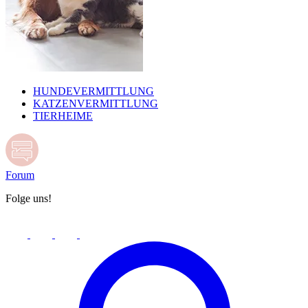
HUNDEVERMITTLUNG
KATZENVERMITTLUNG
TIERHEIME
Forum
Folge uns!