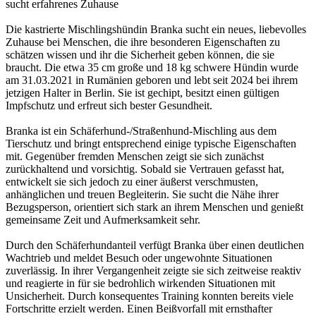
sucht erfahrenes Zuhause
Die kastrierte Mischlingshündin Branka sucht ein neues, liebevolles
Zuhause bei Menschen, die ihre besonderen Eigenschaften zu
schätzen wissen und ihr die Sicherheit geben können, die sie
braucht. Die etwa 35 cm große und 18 kg schwere Hündin wurde
am 31.03.2021 in Rumänien geboren und lebt seit 2024 bei ihrem
jetzigen Halter in Berlin. Sie ist gechipt, besitzt einen gültigen
Impfschutz und erfreut sich bester Gesundheit.
Branka ist ein Schäferhund-/Straßenhund-Mischling aus dem
Tierschutz und bringt entsprechend einige typische Eigenschaften
mit. Gegenüber fremden Menschen zeigt sie sich zunächst
zurückhaltend und vorsichtig. Sobald sie Vertrauen gefasst hat,
entwickelt sie sich jedoch zu einer äußerst verschmusten,
anhänglichen und treuen Begleiterin. Sie sucht die Nähe ihrer
Bezugsperson, orientiert sich stark an ihrem Menschen und genießt
gemeinsame Zeit und Aufmerksamkeit sehr.
Durch den Schäferhundanteil verfügt Branka über einen deutlichen
Wachtrieb und meldet Besuch oder ungewohnte Situationen
zuverlässig. In ihrer Vergangenheit zeigte sie sich zeitweise reaktiv
und reagierte in für sie bedrohlich wirkenden Situationen mit
Unsicherheit. Durch konsequentes Training konnten bereits viele
Fortschritte erzielt werden. Einen Beißvorfall mit ernsthafter