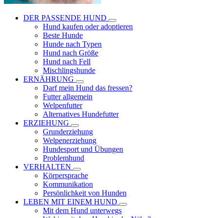
DER PASSENDE HUND
Hund kaufen oder adoptieren
Beste Hunde
Hunde nach Typen
Hund nach Größe
Hund nach Fell
Mischlingshunde
ERNÄHRUNG
Darf mein Hund das fressen?
Futter allgemein
Welpenfutter
Alternatives Hundefutter
ERZIEHUNG
Grunderziehung
Welpenerziehung
Hundesport und Übungen
Problemhund
VERHALTEN
Körpersprache
Kommunikation
Persönlichkeit von Hunden
LEBEN MIT EINEM HUND
Mit dem Hund unterwegs