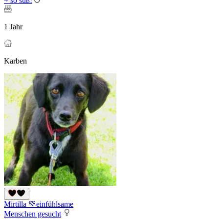
+ so süß!
1 Jahr
Karben
Mirtilla 💚einfühlsame
Menschen gesucht