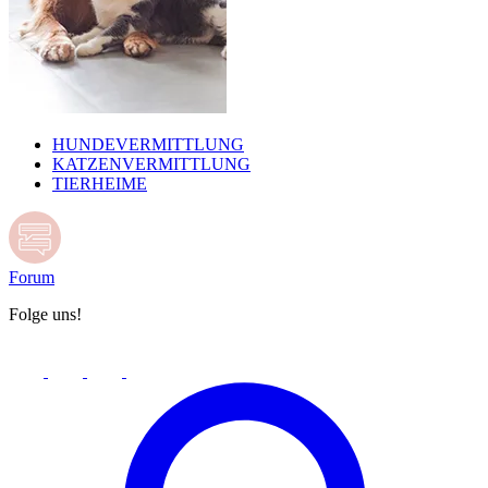
HUNDEVERMITTLUNG
KATZENVERMITTLUNG
TIERHEIME
Forum
Folge uns!