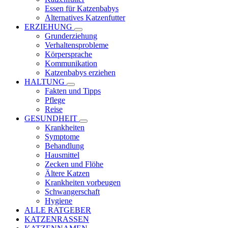
Essen für Katzenbabys
Alternatives Katzenfutter
ERZIEHUNG
Grunderziehung
Verhaltensprobleme
Körpersprache
Kommunikation
Katzenbabys erziehen
HALTUNG
Fakten und Tipps
Pflege
Reise
GESUNDHEIT
Krankheiten
Symptome
Behandlung
Hausmittel
Zecken und Flöhe
Ältere Katzen
Krankheiten vorbeugen
Schwangerschaft
Hygiene
ALLE RATGEBER
KATZENRASSEN