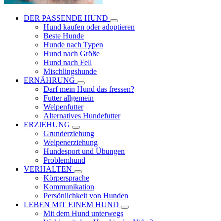
DER PASSENDE HUND
Hund kaufen oder adoptieren
Beste Hunde
Hunde nach Typen
Hund nach Größe
Hund nach Fell
Mischlingshunde
ERNÄHRUNG
Darf mein Hund das fressen?
Futter allgemein
Welpenfutter
Alternatives Hundefutter
ERZIEHUNG
Grunderziehung
Welpenerziehung
Hundesport und Übungen
Problemhund
VERHALTEN
Körpersprache
Kommunikation
Persönlichkeit von Hunden
LEBEN MIT EINEM HUND
Mit dem Hund unterwegs