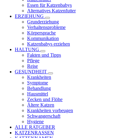
Essen für Katzenbabys
Alternatives Katzenfutter
ERZIEHUNG
Grunderziehung
Verhaltensprobleme
Körpersprache
Kommunikation
Katzenbabys erziehen
HALTUNG
Fakten und Tipps
Pflege
Reise
GESUNDHEIT
Krankheiten
Symptome
Behandlung
Hausmittel
Zecken und Flöhe
Ältere Katzen
Krankheiten vorbeugen
Schwangerschaft
Hygiene
ALLE RATGEBER
KATZENRASSEN