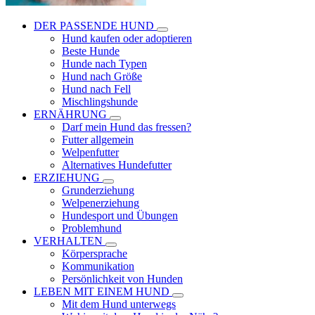
DER PASSENDE HUND
Hund kaufen oder adoptieren
Beste Hunde
Hunde nach Typen
Hund nach Größe
Hund nach Fell
Mischlingshunde
ERNÄHRUNG
Darf mein Hund das fressen?
Futter allgemein
Welpenfutter
Alternatives Hundefutter
ERZIEHUNG
Grunderziehung
Welpenerziehung
Hundesport und Übungen
Problemhund
VERHALTEN
Körpersprache
Kommunikation
Persönlichkeit von Hunden
LEBEN MIT EINEM HUND
Mit dem Hund unterwegs