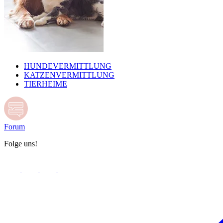
HUNDEVERMITTLUNG
KATZENVERMITTLUNG
TIERHEIME
Forum
Folge uns!