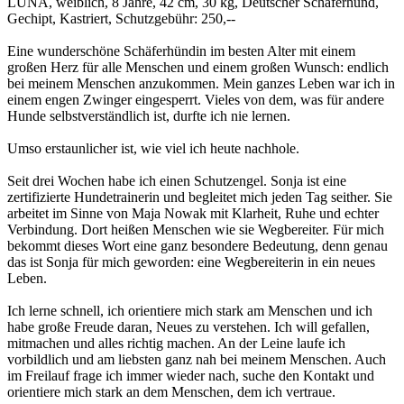
LUNA, weiblich, 8 Jahre, 42 cm, 30 kg, Deutscher Schäferhund,
Gechipt, Kastriert, Schutzgebühr: 250,--
Eine wunderschöne Schäferhündin im besten Alter mit einem
großen Herz für alle Menschen und einem großen Wunsch: endlich
bei meinem Menschen anzukommen. Mein ganzes Leben war ich in
einem engen Zwinger eingesperrt. Vieles von dem, was für andere
Hunde selbstverständlich ist, durfte ich nie lernen.
Umso erstaunlicher ist, wie viel ich heute nachhole.
Seit drei Wochen habe ich einen Schutzengel. Sonja ist eine
zertifizierte Hundetrainerin und begleitet mich jeden Tag seither. Sie
arbeitet im Sinne von Maja Nowak mit Klarheit, Ruhe und echter
Verbindung. Dort heißen Menschen wie sie Wegbereiter. Für mich
bekommt dieses Wort eine ganz besondere Bedeutung, denn genau
das ist Sonja für mich geworden: eine Wegbereiterin in ein neues
Leben.
Ich lerne schnell, ich orientiere mich stark am Menschen und ich
habe große Freude daran, Neues zu verstehen. Ich will gefallen,
mitmachen und alles richtig machen. An der Leine laufe ich
vorbildlich und am liebsten ganz nah bei meinem Menschen. Auch
im Freilauf frage ich immer wieder nach, suche den Kontakt und
orientiere mich stark an dem Menschen, dem ich vertraue.