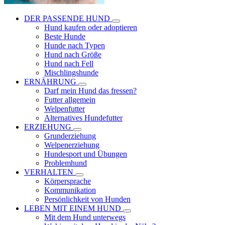
DER PASSENDE HUND
Hund kaufen oder adoptieren
Beste Hunde
Hunde nach Typen
Hund nach Größe
Hund nach Fell
Mischlingshunde
ERNÄHRUNG
Darf mein Hund das fressen?
Futter allgemein
Welpenfutter
Alternatives Hundefutter
ERZIEHUNG
Grunderziehung
Welpenerziehung
Hundesport und Übungen
Problemhund
VERHALTEN
Körpersprache
Kommunikation
Persönlichkeit von Hunden
LEBEN MIT EINEM HUND
Mit dem Hund unterwegs