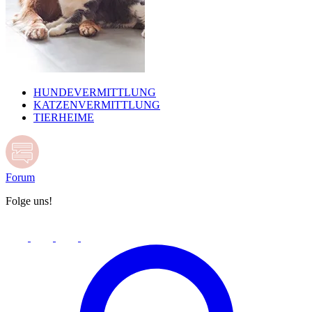
HUNDEVERMITTLUNG
KATZENVERMITTLUNG
TIERHEIME
Forum
Folge uns!