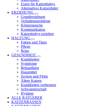
Essen für Katzenbabys
Alternatives Katzenfutter
ERZIEHUNG
Grunderziehung
Verhaltensprobleme
Körpersprache
Kommunikation
Katzenbabys erziehen
HALTUNG
Fakten und Tipps
Pflege
Reise
GESUNDHEIT
Krankheiten
Symptome
Behandlung
Hausmittel
Zecken und Flöhe
Ältere Katzen
Krankheiten vorbeugen
Schwangerschaft
Hygiene
ALLE RATGEBER
KATZENRASSEN