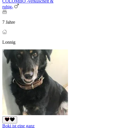
COLOMBO -verkuschelt &
ruhig-
7 Jahre
Lonnig
Boki ist eine ganz