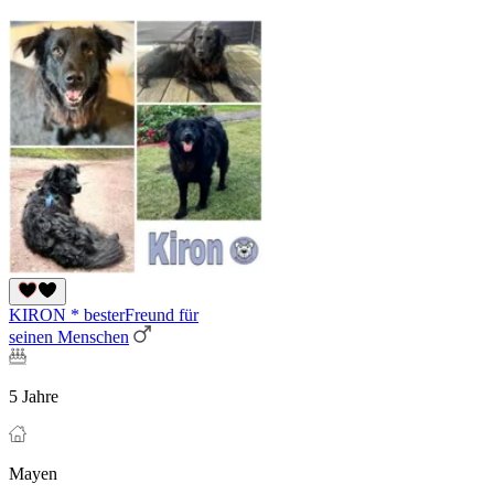
KIRON * besterFreund für
seinen Menschen
5 Jahre
Mayen