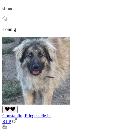
shund
Lonnig
Constantin, Pflegestelle in
RLP