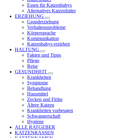
Essen für Katzenbabys
Alternatives Katzenfutter
ERZIEHUNG
Grunderziehung
Verhaltensprobleme
Körpersprache
Kommunikation
Katzenbabys erziehen
HALTUNG
Fakten und Tipps
Pflege
Reise
GESUNDHEIT
Krankheiten
Symptome
Behandlung
Hausmittel
Zecken und Flöhe
Ältere Katzen
Krankheiten vorbeugen
Schwangerschaft
Hygiene
ALLE RATGEBER
KATZENRASSEN