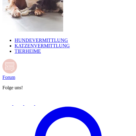
HUNDEVERMITTLUNG
KATZENVERMITTLUNG
TIERHEIME
Forum
Folge uns!