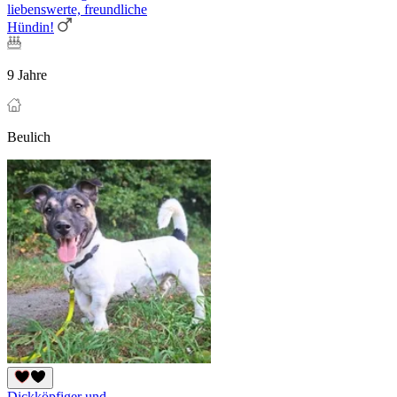
liebenswerte, freundliche
Hündin!
9 Jahre
Beulich
Dickköpfiger und