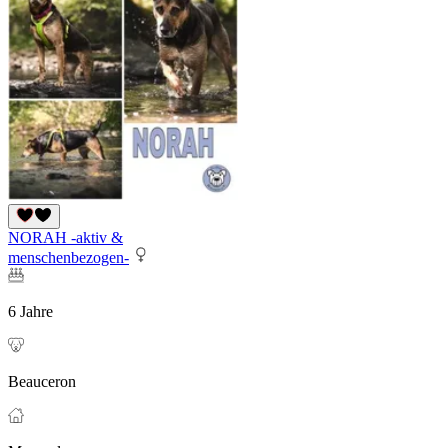
NORAH -aktiv &
menschenbezogen-
6 Jahre
Beauceron