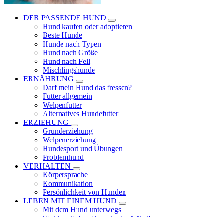
DER PASSENDE HUND
Hund kaufen oder adoptieren
Beste Hunde
Hunde nach Typen
Hund nach Größe
Hund nach Fell
Mischlingshunde
ERNÄHRUNG
Darf mein Hund das fressen?
Futter allgemein
Welpenfutter
Alternatives Hundefutter
ERZIEHUNG
Grunderziehung
Welpenerziehung
Hundesport und Übungen
Problemhund
VERHALTEN
Körpersprache
Kommunikation
Persönlichkeit von Hunden
LEBEN MIT EINEM HUND
Mit dem Hund unterwegs