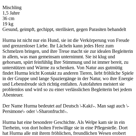
Mischling
1,5 Jahre
36 cm
19 kg
Gesund, geimpft, gechippt, sterilisiert, gegen Parasiten behandelt
Hurma ist nicht nur ein Hund, sie ist die Verkörperung von Freude
und grenzenloser Liebe. Ihr Lächeln kann jedes Herz zum
Schmelzen bringen, und ihre Treue macht sie zur idealen Begleiterin
in allem, was man gemeinsam unternimmt. Sie ist klug und
gehorsam, spürt feinfühlig Ihre Stimmung und ist immer bereit, zu
unterstützen und Wärme zu schenken. Von Natur aus gutmütig
findet Hurma leicht Kontakt zu anderen Tieren, liebt fröhliche Spiele
in der Gruppe und lange Spaziergänge in der Natur, wo ihre Energie
und Lebensfreude sich richtig entfalten. Autofahrten meistert sie
problemlos und wird so zu einer verlässlichen Begleiterin bei jedem
Abenteuer.
Der Name Hurma bedeutet auf Deutsch \-Kaki\-. Man sagt auch \-
Persimone\- oder \-Sharonfrucht\-.
Hurma hat eine besondere Geschichte. Als Welpe kam sie in ein
Tierheim, von dort holten Freiwillige sie in eine Pflegestelle. Dort
hat Hurma alle mit ihrem fröhlichen, freundlichen Wesen erobert