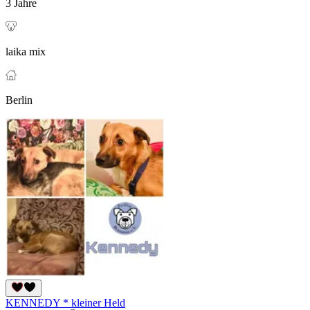
3 Jahre
laika mix
Berlin
KENNEDY * kleiner Held