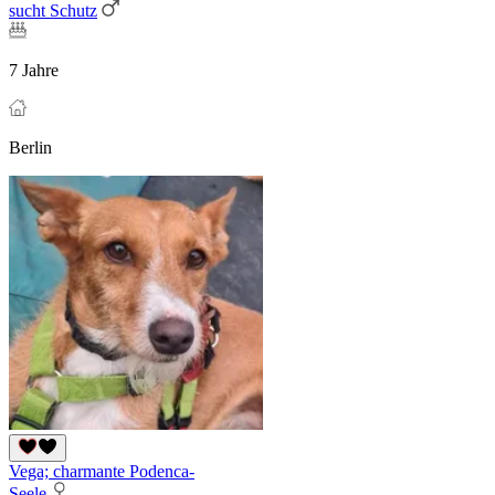
sucht Schutz
7 Jahre
Berlin
Vega; charmante Podenca-
Seele