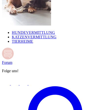
HUNDEVERMITTLUNG
KATZENVERMITTLUNG
TIERHEIME
Forum
Folge uns!