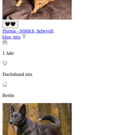
Hurma - fröhlich, liebevoll,
klug, treu
1 Jahr
Dachshund mix
Berlin