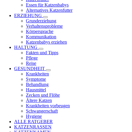
Essen für Katzenbabys
Alternatives Katzenfutter
ERZIEHUNG
Grunderziehung
Verhaltensprobleme
Körpersprache
Kommunikation
Katzenbabys erziehen
HALTUNG
Fakten und Tipps
Pflege
Reise
GESUNDHEIT
Krankheiten
Symptome
Behandlung
Hausmittel
Zecken und Flöhe
Ältere Katzen
Krankheiten vorbeugen
Schwangerschaft
Hygiene
ALLE RATGEBER
KATZENRASSEN