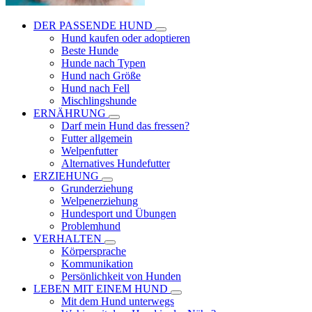
DER PASSENDE HUND
Hund kaufen oder adoptieren
Beste Hunde
Hunde nach Typen
Hund nach Größe
Hund nach Fell
Mischlingshunde
ERNÄHRUNG
Darf mein Hund das fressen?
Futter allgemein
Welpenfutter
Alternatives Hundefutter
ERZIEHUNG
Grunderziehung
Welpenerziehung
Hundesport und Übungen
Problemhund
VERHALTEN
Körpersprache
Kommunikation
Persönlichkeit von Hunden
LEBEN MIT EINEM HUND
Mit dem Hund unterwegs