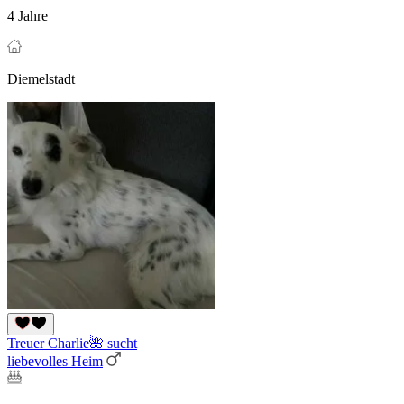
4 Jahre
Diemelstadt
Treuer Charlie🌺 sucht
liebevolles Heim