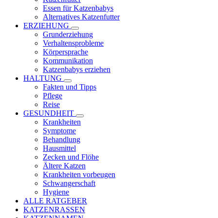
Essen für Katzenbabys
Alternatives Katzenfutter
ERZIEHUNG
Grunderziehung
Verhaltensprobleme
Körpersprache
Kommunikation
Katzenbabys erziehen
HALTUNG
Fakten und Tipps
Pflege
Reise
GESUNDHEIT
Krankheiten
Symptome
Behandlung
Hausmittel
Zecken und Flöhe
Ältere Katzen
Krankheiten vorbeugen
Schwangerschaft
Hygiene
ALLE RATGEBER
KATZENRASSEN