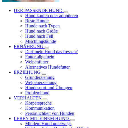
DER PASSENDE HUND
Hund kaufen oder adoptieren
Beste Hunde
Hunde nach Typen
Hund nach Größe
Hund nach Fell
Mischlingshunde
ERNÄHRUNG
Darf mein Hund das fressen?
Futter allgemein
Welpenfutter
Alternatives Hundefutter
ERZIEHUNG
Grunderziehung
Welpenerziehung
Hundesport und Übungen
Problemhund
VERHALTEN
Körpersprache
Kommunikation
Persönlichkeit von Hunden
LEBEN MIT EINEM HUND
Mit dem Hund unterwegs