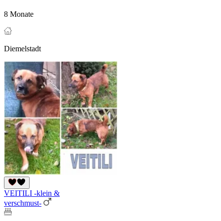
8 Monate
Diemelstadt
VEITILI -klein &
verschmust-