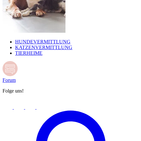
HUNDEVERMITTLUNG
KATZENVERMITTLUNG
TIERHEIME
Forum
Folge uns!