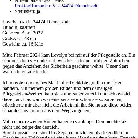
Aufenthaltsort des Tieres:
ProDogRomania e.V. - 34474 Diemelstadt
Sterilisiert:
ja
Lovelyn (♀) in 34474 Diemelstadt
Hündin, kastriert
Geboren: April 2022
Größe: ca. 48 cm
Gewicht: ca. 16 Kilo
Mitte Februar 2024 kam Lovelyn bei mir auf der Pflegestelle an. Ein
sehr unsicheres Hundekind, welches sich auch mit den Zähnchen
gegen das Anziehen des Sicherheitsgeschirrs wehrte. Unser Start
war nicht gerade leicht.
Ich musste so manches Mal in die Trickkiste greifen um sie zu
händeln. Mit meinem großen Rüden und dem damaligen
Pflegestellen-Welpen kam sie sofort super zurecht und schloss sich
diesen an. Das war zwar einerseits sehr schön sie so zu sehen,
erleichterte mir aber nicht die Arbeit mit ihr. Sie nutzte diese beiden
schamlos aus um mir aus dem Weg zu gehen.
Mit meinem zweiten Rüden haperte es anfangs. Den mochte sie
nicht und zeigte das deutlich.
Somit musste sie erstmal ins Séparée umziehen bis sie endlich ihr