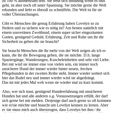
zu 100 % aufmerksam sein. Sie freut sich unbändig wenn es raus
geht, ist aber noch oft unter Spannung. Sie möchte gerne die Welt
erkunden und liebt es überall zu schnüffeln. Die Welt ist für sie
voller Überraschungen.
Gibt es Menschen die genug Erfahrung haben Lovelyn so zu
fördern und zu sichern wie es nötig ist? Am besten natürlich mit
einem souveränen Zweithund, einem super sicher eingezäunten
Garten, genügend Geduld, Erfahrung, Zeit und Ruhe um ihr die
Sicherheit zu geben die sie braucht?
Sie braucht Menschen die ihr mehr von der Welt zeigen als ich es
kann, die ihr die Bewegung geben, die sie möchte. D.h. lange
Spaziergänge, Wanderungen, Kuscheleinheiten und sehr viel Liebe.
Bei mir wird sie immer eine von vielen sein, ein immer noch
unsicherer Hund der immer wieder hinter neuen, frechen
Pflegehunden in der zweiten Reihe steht. Immer wieder sortiert sich
hier das Rudel neu und immer wieder wird sie abgedrängt.
Das tut mir jedes Mal weh wenn sie wieder mal zu kurz kommt.
Also, wer sich traut, genügend Hundeerfahrung mit unsicheren
Hunden hat und alle anderen o.g. Voraussetzungen erfüllt, der darf
sich gerne bei mir melden. Derjenige darf auch gerne so oft kommen
wie er/sie möchte und braucht um Lovelyn kennen zu lernen. Aber
er /sie muss mich auch überzeugen, dass Lovelyn bei ihm / ihr