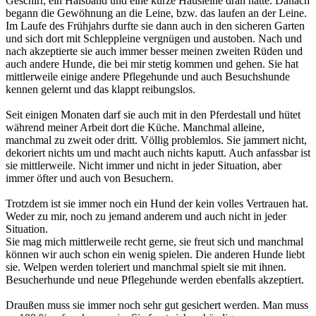
Geschirr, ein Halsband und eine kurze Hausleine dran hatte. Danach
begann die Gewöhnung an die Leine, bzw. das laufen an der Leine.
Im Laufe des Frühjahrs durfte sie dann auch in den sicheren Garten
und sich dort mit Schleppleine vergnügen und austoben. Nach und
nach akzeptierte sie auch immer besser meinen zweiten Rüden und
auch andere Hunde, die bei mir stetig kommen und gehen. Sie hat
mittlerweile einige andere Pflegehunde und auch Besuchshunde
kennen gelernt und das klappt reibungslos.
Seit einigen Monaten darf sie auch mit in den Pferdestall und hütet
während meiner Arbeit dort die Küche. Manchmal alleine,
manchmal zu zweit oder dritt. Völlig problemlos. Sie jammert nicht,
dekoriert nichts um und macht auch nichts kaputt. Auch anfassbar ist
sie mittlerweile. Nicht immer und nicht in jeder Situation, aber
immer öfter und auch von Besuchern.
Trotzdem ist sie immer noch ein Hund der kein volles Vertrauen hat.
Weder zu mir, noch zu jemand anderem und auch nicht in jeder
Situation.
Sie mag mich mittlerweile recht gerne, sie freut sich und manchmal
können wir auch schon ein wenig spielen. Die anderen Hunde liebt
sie. Welpen werden toleriert und manchmal spielt sie mit ihnen.
Besucherhunde und neue Pflegehunde werden ebenfalls akzeptiert.
Draußen muss sie immer noch sehr gut gesichert werden. Man muss