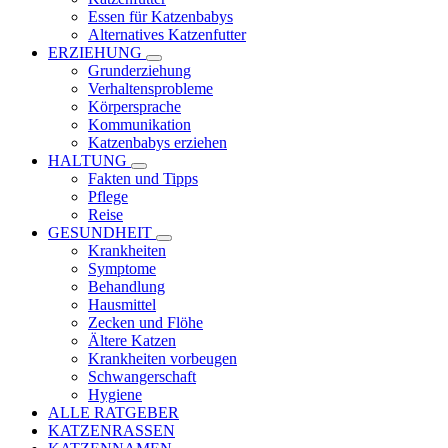
Essen für Katzenbabys
Alternatives Katzenfutter
ERZIEHUNG
Grunderziehung
Verhaltensprobleme
Körpersprache
Kommunikation
Katzenbabys erziehen
HALTUNG
Fakten und Tipps
Pflege
Reise
GESUNDHEIT
Krankheiten
Symptome
Behandlung
Hausmittel
Zecken und Flöhe
Ältere Katzen
Krankheiten vorbeugen
Schwangerschaft
Hygiene
ALLE RATGEBER
KATZENRASSEN