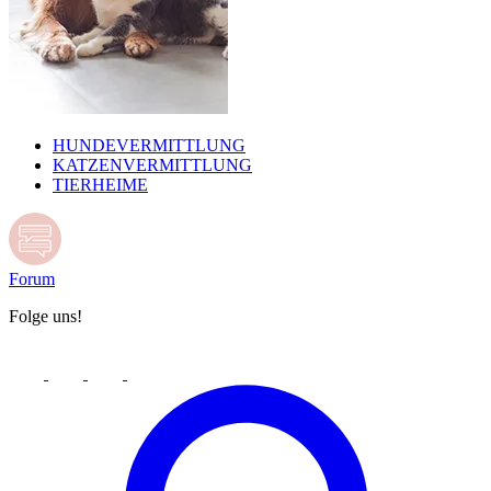
HUNDEVERMITTLUNG
KATZENVERMITTLUNG
TIERHEIME
Forum
Folge uns!