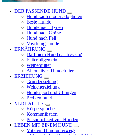
DER PASSENDE HUND
Hund kaufen oder adoptieren
Beste Hunde
Hunde nach Typen
Hund nach Größe
Hund nach Fell
Mischlingshunde
ERNÄHRUNG
Darf mein Hund das fressen?
Futter allgemein
Welpenfutter
Alternatives Hundefutter
ERZIEHUNG
Grunderziehung
Welpenerziehung
Hundesport und Übungen
Problemhund
VERHALTEN
Körpersprache
Kommunikation
Persönlichkeit von Hunden
LEBEN MIT EINEM HUND
Mit dem Hund unterwegs