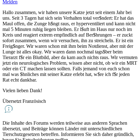
Melden
Hallo zusammen, wir haben unsere Katze jetzt seit einem Jahr bei
uns. Seit 3 Tagen hat sich sein Verhalten total ver$ndert: Er hat das
Maul offen, die Zunge h$ngt raus, er hyperventiliert und kann nicht
mal 5 Minuten ruhig liegen bleiben. Er l$uft im Haus nur noch im
Kreis und reagiert extrem empfindlich auf Ber$hrungen – er zuckt
sofort zusammen, wenn wir versuchen, ihn zu streicheln. Er ist ein
Freig$nger. Wir waren schon mit ihm beim Notdienst, aber mit der
Lunge ist alles okay. Wir waren dann nochmal tags$ber beim
Tierarzt f$r ein Blutbild, aber da kam auch nichts raus. Wir vermuten
jetzt ein neurologisches Problem, wissen aber nicht, ob wir ein MRT
oder ein CT machen lassen sollten. Falls jemand von euch schon
mal was $hnliches mit seiner Katze erlebt hat, w$re ich f$r jeden
Rat echt dankbar.
Vielen lieben Dank!
Übersetzt Französisch
Die Inhalte des Forums werden teilweise aus anderen Sprachen
übersetzt, und Beiträge können Länder mit unterschiedlichen
Tierschutzgesetzen betreffen. Informieren Sie sich daher gründlich,
bevor Sie Entscheidungen treffen.