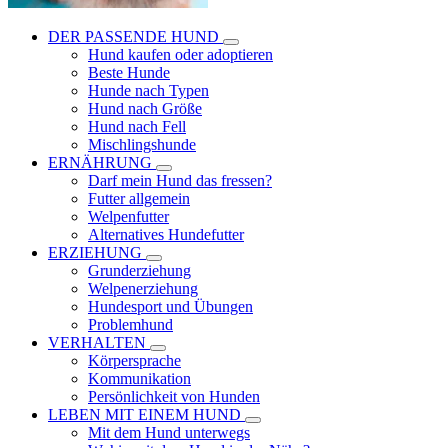
DER PASSENDE HUND
Hund kaufen oder adoptieren
Beste Hunde
Hunde nach Typen
Hund nach Größe
Hund nach Fell
Mischlingshunde
ERNÄHRUNG
Darf mein Hund das fressen?
Futter allgemein
Welpenfutter
Alternatives Hundefutter
ERZIEHUNG
Grunderziehung
Welpenerziehung
Hundesport und Übungen
Problemhund
VERHALTEN
Körpersprache
Kommunikation
Persönlichkeit von Hunden
LEBEN MIT EINEM HUND
Mit dem Hund unterwegs