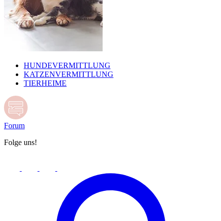
HUNDEVERMITTLUNG
KATZENVERMITTLUNG
TIERHEIME
Forum
Folge uns!