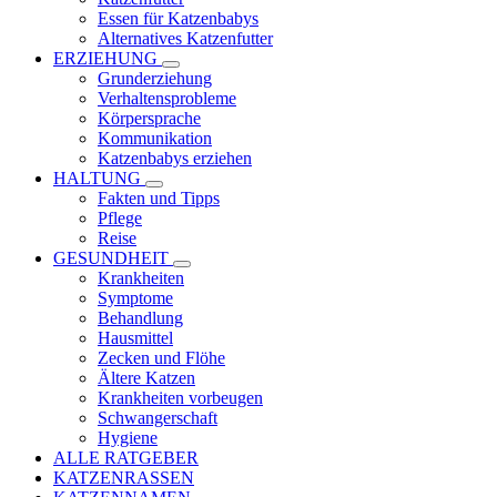
Essen für Katzenbabys
Alternatives Katzenfutter
ERZIEHUNG
Grunderziehung
Verhaltensprobleme
Körpersprache
Kommunikation
Katzenbabys erziehen
HALTUNG
Fakten und Tipps
Pflege
Reise
GESUNDHEIT
Krankheiten
Symptome
Behandlung
Hausmittel
Zecken und Flöhe
Ältere Katzen
Krankheiten vorbeugen
Schwangerschaft
Hygiene
ALLE RATGEBER
KATZENRASSEN