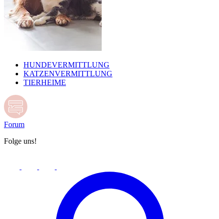
HUNDEVERMITTLUNG
KATZENVERMITTLUNG
TIERHEIME
Forum
Folge uns!