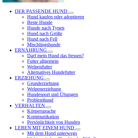
DER PASSENDE HUND
Hund kaufen oder adoptieren
Beste Hunde
Hunde nach Typen
Hund nach Größe
Hund nach Fell
Mischlingshunde
ERNÄHRUNG
Darf mein Hund das fressen?
Futter allgemein
Welpenfutter
Alternatives Hundefutter
ERZIEHUNG
Grunderziehung
Welpenerziehung
Hundesport und Übungen
Problemhund
VERHALTEN
Körpersprache
Kommunikation
Persönlichkeit von Hunden
LEBEN MIT EINEM HUND
Mit dem Hund unterwegs