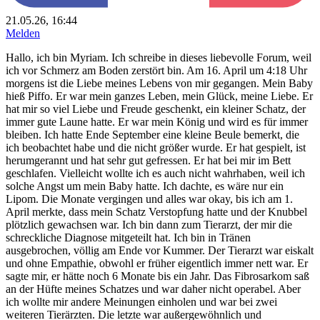
21.05.26, 16:44
Melden
Hallo, ich bin Myriam. Ich schreibe in dieses liebevolle Forum, weil
ich vor Schmerz am Boden zerstört bin. Am 16. April um 4:18 Uhr
morgens ist die Liebe meines Lebens von mir gegangen. Mein Baby
hieß Piffo. Er war mein ganzes Leben, mein Glück, meine Liebe. Er
hat mir so viel Liebe und Freude geschenkt, ein kleiner Schatz, der
immer gute Laune hatte. Er war mein König und wird es für immer
bleiben. Ich hatte Ende September eine kleine Beule bemerkt, die
ich beobachtet habe und die nicht größer wurde. Er hat gespielt, ist
herumgerannt und hat sehr gut gefressen. Er hat bei mir im Bett
geschlafen. Vielleicht wollte ich es auch nicht wahrhaben, weil ich
solche Angst um mein Baby hatte. Ich dachte, es wäre nur ein
Lipom. Die Monate vergingen und alles war okay, bis ich am 1.
April merkte, dass mein Schatz Verstopfung hatte und der Knubbel
plötzlich gewachsen war. Ich bin dann zum Tierarzt, der mir die
schreckliche Diagnose mitgeteilt hat. Ich bin in Tränen
ausgebrochen, völlig am Ende vor Kummer. Der Tierarzt war eiskalt
und ohne Empathie, obwohl er früher eigentlich immer nett war. Er
sagte mir, er hätte noch 6 Monate bis ein Jahr. Das Fibrosarkom saß
an der Hüfte meines Schatzes und war daher nicht operabel. Aber
ich wollte mir andere Meinungen einholen und war bei zwei
weiteren Tierärzten. Die letzte war außergewöhnlich und