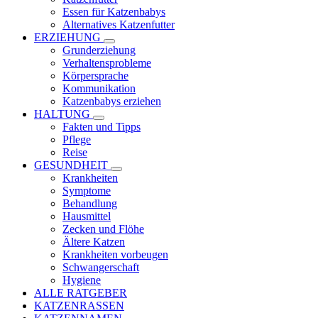
Essen für Katzenbabys
Alternatives Katzenfutter
ERZIEHUNG
Grunderziehung
Verhaltensprobleme
Körpersprache
Kommunikation
Katzenbabys erziehen
HALTUNG
Fakten und Tipps
Pflege
Reise
GESUNDHEIT
Krankheiten
Symptome
Behandlung
Hausmittel
Zecken und Flöhe
Ältere Katzen
Krankheiten vorbeugen
Schwangerschaft
Hygiene
ALLE RATGEBER
KATZENRASSEN