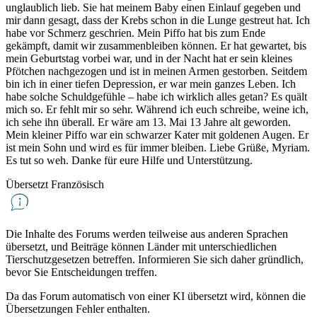
unglaublich lieb. Sie hat meinem Baby einen Einlauf gegeben und
mir dann gesagt, dass der Krebs schon in die Lunge gestreut hat. Ich
habe vor Schmerz geschrien. Mein Piffo hat bis zum Ende
gekämpft, damit wir zusammenbleiben können. Er hat gewartet, bis
mein Geburtstag vorbei war, und in der Nacht hat er sein kleines
Pfötchen nachgezogen und ist in meinen Armen gestorben. Seitdem
bin ich in einer tiefen Depression, er war mein ganzes Leben. Ich
habe solche Schuldgefühle – habe ich wirklich alles getan? Es quält
mich so. Er fehlt mir so sehr. Während ich euch schreibe, weine ich,
ich sehe ihn überall. Er wäre am 13. Mai 13 Jahre alt geworden.
Mein kleiner Piffo war ein schwarzer Kater mit goldenen Augen. Er
ist mein Sohn und wird es für immer bleiben. Liebe Grüße, Myriam.
Es tut so weh. Danke für eure Hilfe und Unterstützung.
Übersetzt Französisch
Die Inhalte des Forums werden teilweise aus anderen Sprachen
übersetzt, und Beiträge können Länder mit unterschiedlichen
Tierschutzgesetzen betreffen. Informieren Sie sich daher gründlich,
bevor Sie Entscheidungen treffen.
Da das Forum automatisch von einer KI übersetzt wird, können die
Übersetzungen Fehler enthalten.