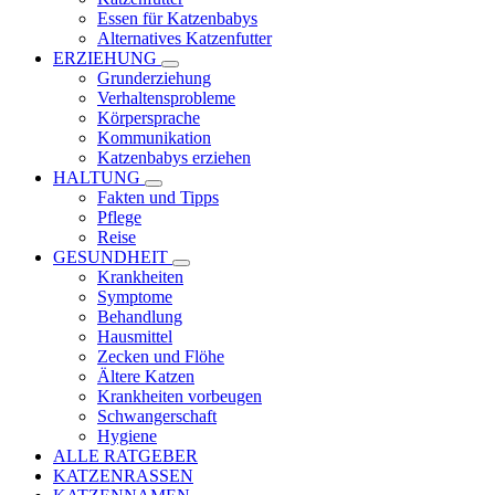
Essen für Katzenbabys
Alternatives Katzenfutter
ERZIEHUNG
Grunderziehung
Verhaltensprobleme
Körpersprache
Kommunikation
Katzenbabys erziehen
HALTUNG
Fakten und Tipps
Pflege
Reise
GESUNDHEIT
Krankheiten
Symptome
Behandlung
Hausmittel
Zecken und Flöhe
Ältere Katzen
Krankheiten vorbeugen
Schwangerschaft
Hygiene
ALLE RATGEBER
KATZENRASSEN