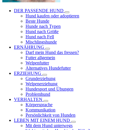
DER PASSENDE HUND
Hund kaufen oder adoptieren
Beste Hunde
Hunde nach Typen
Hund nach Größe
Hund nach Fell
Mischlingshunde
ERNÄHRUNG
Darf mein Hund das fressen?
Futter allgemein
Welpenfutter
Alternatives Hundefutter
ERZIEHUNG
Grunderziehung
Welpenerziehung
Hundesport und Übungen
Problemhund
VERHALTEN
Körpersprache
Kommunikation
Persönlichkeit von Hunden
LEBEN MIT EINEM HUND
Mit dem Hund unterwegs