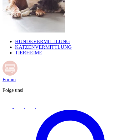
HUNDEVERMITTLUNG
KATZENVERMITTLUNG
TIERHEIME
Forum
Folge uns!