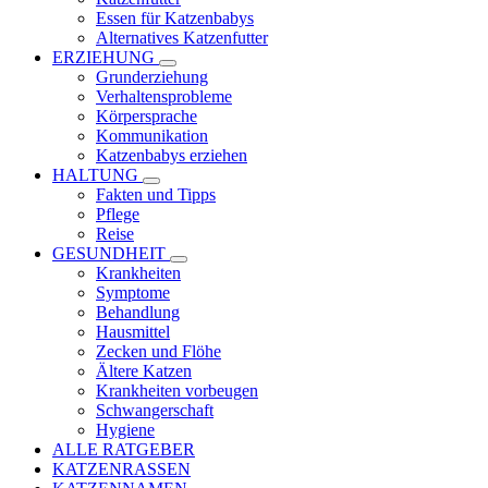
Essen für Katzenbabys
Alternatives Katzenfutter
ERZIEHUNG
Grunderziehung
Verhaltensprobleme
Körpersprache
Kommunikation
Katzenbabys erziehen
HALTUNG
Fakten und Tipps
Pflege
Reise
GESUNDHEIT
Krankheiten
Symptome
Behandlung
Hausmittel
Zecken und Flöhe
Ältere Katzen
Krankheiten vorbeugen
Schwangerschaft
Hygiene
ALLE RATGEBER
KATZENRASSEN