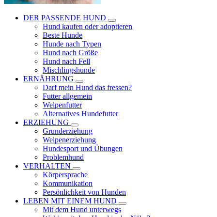
DER PASSENDE HUND
Hund kaufen oder adoptieren
Beste Hunde
Hunde nach Typen
Hund nach Größe
Hund nach Fell
Mischlingshunde
ERNÄHRUNG
Darf mein Hund das fressen?
Futter allgemein
Welpenfutter
Alternatives Hundefutter
ERZIEHUNG
Grunderziehung
Welpenerziehung
Hundesport und Übungen
Problemhund
VERHALTEN
Körpersprache
Kommunikation
Persönlichkeit von Hunden
LEBEN MIT EINEM HUND
Mit dem Hund unterwegs