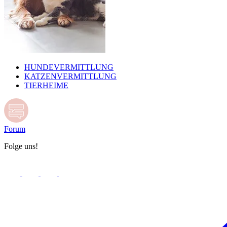
HUNDEVERMITTLUNG
KATZENVERMITTLUNG
TIERHEIME
Forum
Folge uns!