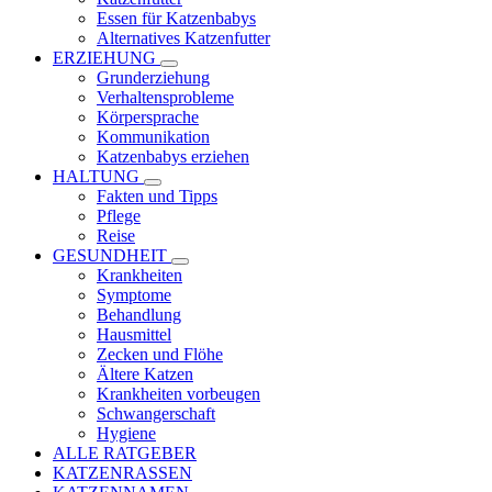
Essen für Katzenbabys
Alternatives Katzenfutter
ERZIEHUNG
Grunderziehung
Verhaltensprobleme
Körpersprache
Kommunikation
Katzenbabys erziehen
HALTUNG
Fakten und Tipps
Pflege
Reise
GESUNDHEIT
Krankheiten
Symptome
Behandlung
Hausmittel
Zecken und Flöhe
Ältere Katzen
Krankheiten vorbeugen
Schwangerschaft
Hygiene
ALLE RATGEBER
KATZENRASSEN