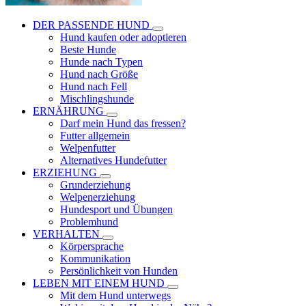
DER PASSENDE HUND
Hund kaufen oder adoptieren
Beste Hunde
Hunde nach Typen
Hund nach Größe
Hund nach Fell
Mischlingshunde
ERNÄHRUNG
Darf mein Hund das fressen?
Futter allgemein
Welpenfutter
Alternatives Hundefutter
ERZIEHUNG
Grunderziehung
Welpenerziehung
Hundesport und Übungen
Problemhund
VERHALTEN
Körpersprache
Kommunikation
Persönlichkeit von Hunden
LEBEN MIT EINEM HUND
Mit dem Hund unterwegs