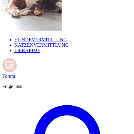
HUNDEVERMITTLUNG
KATZENVERMITTLUNG
TIERHEIME
Forum
Folge uns!