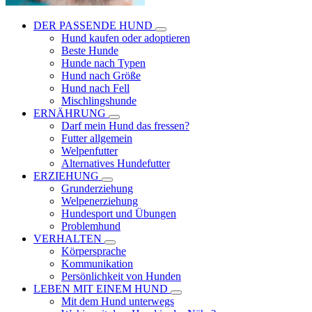
DER PASSENDE HUND
Hund kaufen oder adoptieren
Beste Hunde
Hunde nach Typen
Hund nach Größe
Hund nach Fell
Mischlingshunde
ERNÄHRUNG
Darf mein Hund das fressen?
Futter allgemein
Welpenfutter
Alternatives Hundefutter
ERZIEHUNG
Grunderziehung
Welpenerziehung
Hundesport und Übungen
Problemhund
VERHALTEN
Körpersprache
Kommunikation
Persönlichkeit von Hunden
LEBEN MIT EINEM HUND
Mit dem Hund unterwegs