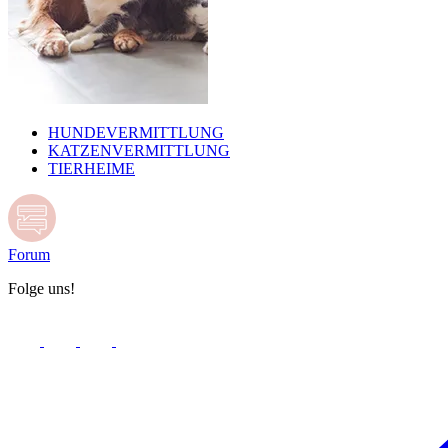
HUNDEVERMITTLUNG
KATZENVERMITTLUNG
TIERHEIME
Forum
Folge uns!