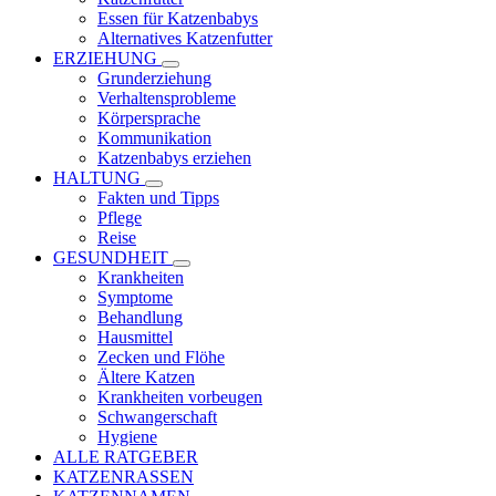
Essen für Katzenbabys
Alternatives Katzenfutter
ERZIEHUNG
Grunderziehung
Verhaltensprobleme
Körpersprache
Kommunikation
Katzenbabys erziehen
HALTUNG
Fakten und Tipps
Pflege
Reise
GESUNDHEIT
Krankheiten
Symptome
Behandlung
Hausmittel
Zecken und Flöhe
Ältere Katzen
Krankheiten vorbeugen
Schwangerschaft
Hygiene
ALLE RATGEBER
KATZENRASSEN