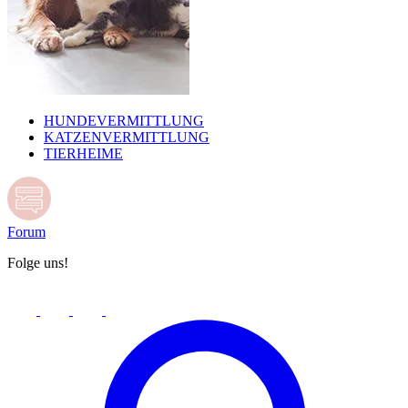
HUNDEVERMITTLUNG
KATZENVERMITTLUNG
TIERHEIME
Forum
Folge uns!