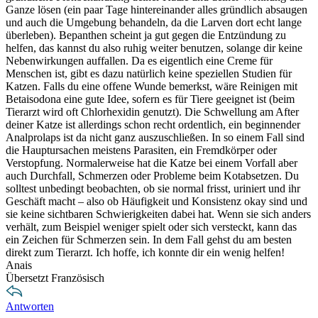
Ganze lösen (ein paar Tage hintereinander alles gründlich absaugen
und auch die Umgebung behandeln, da die Larven dort echt lange
überleben). Bepanthen scheint ja gut gegen die Entzündung zu
helfen, das kannst du also ruhig weiter benutzen, solange dir keine
Nebenwirkungen auffallen. Da es eigentlich eine Creme für
Menschen ist, gibt es dazu natürlich keine speziellen Studien für
Katzen. Falls du eine offene Wunde bemerkst, wäre Reinigen mit
Betaisodona eine gute Idee, sofern es für Tiere geeignet ist (beim
Tierarzt wird oft Chlorhexidin genutzt). Die Schwellung am After
deiner Katze ist allerdings schon recht ordentlich, ein beginnender
Analprolaps ist da nicht ganz auszuschließen. In so einem Fall sind
die Hauptursachen meistens Parasiten, ein Fremdkörper oder
Verstopfung. Normalerweise hat die Katze bei einem Vorfall aber
auch Durchfall, Schmerzen oder Probleme beim Kotabsetzen. Du
solltest unbedingt beobachten, ob sie normal frisst, uriniert und ihr
Geschäft macht – also ob Häufigkeit und Konsistenz okay sind und
sie keine sichtbaren Schwierigkeiten dabei hat. Wenn sie sich anders
verhält, zum Beispiel weniger spielt oder sich versteckt, kann das
ein Zeichen für Schmerzen sein. In dem Fall gehst du am besten
direkt zum Tierarzt. Ich hoffe, ich konnte dir ein wenig helfen!
Anais
Übersetzt Französisch
Antworten