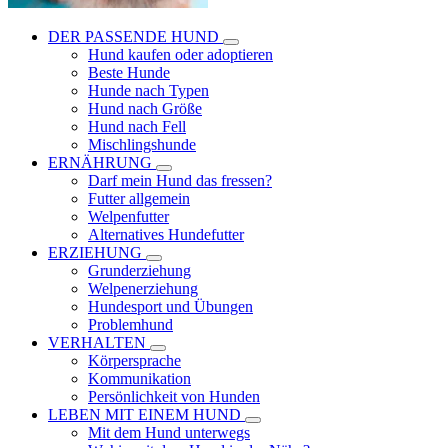
DER PASSENDE HUND
Hund kaufen oder adoptieren
Beste Hunde
Hunde nach Typen
Hund nach Größe
Hund nach Fell
Mischlingshunde
ERNÄHRUNG
Darf mein Hund das fressen?
Futter allgemein
Welpenfutter
Alternatives Hundefutter
ERZIEHUNG
Grunderziehung
Welpenerziehung
Hundesport und Übungen
Problemhund
VERHALTEN
Körpersprache
Kommunikation
Persönlichkeit von Hunden
LEBEN MIT EINEM HUND
Mit dem Hund unterwegs