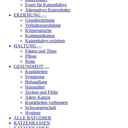
Essen für Katzenbabys
Alternatives Katzenfutter
ERZIEHUNG
Grunderziehung
Verhaltensprobleme
Körpersprache
Kommunikation
Katzenbabys erziehen
HALTUNG
Fakten und Tipps
Pflege
Reise
GESUNDHEIT
Krankheiten
Symptome
Behandlung
Hausmittel
Zecken und Flöhe
Ältere Katzen
Krankheiten vorbeugen
Schwangerschaft
Hygiene
ALLE RATGEBER
KATZENRASSEN