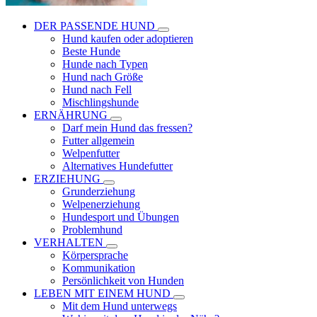
DER PASSENDE HUND
Hund kaufen oder adoptieren
Beste Hunde
Hunde nach Typen
Hund nach Größe
Hund nach Fell
Mischlingshunde
ERNÄHRUNG
Darf mein Hund das fressen?
Futter allgemein
Welpenfutter
Alternatives Hundefutter
ERZIEHUNG
Grunderziehung
Welpenerziehung
Hundesport und Übungen
Problemhund
VERHALTEN
Körpersprache
Kommunikation
Persönlichkeit von Hunden
LEBEN MIT EINEM HUND
Mit dem Hund unterwegs