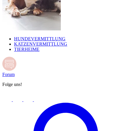
HUNDEVERMITTLUNG
KATZENVERMITTLUNG
TIERHEIME
Forum
Folge uns!