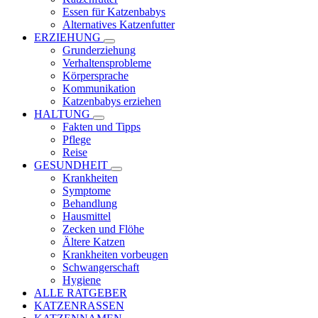
Essen für Katzenbabys
Alternatives Katzenfutter
ERZIEHUNG
Grunderziehung
Verhaltensprobleme
Körpersprache
Kommunikation
Katzenbabys erziehen
HALTUNG
Fakten und Tipps
Pflege
Reise
GESUNDHEIT
Krankheiten
Symptome
Behandlung
Hausmittel
Zecken und Flöhe
Ältere Katzen
Krankheiten vorbeugen
Schwangerschaft
Hygiene
ALLE RATGEBER
KATZENRASSEN