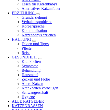
Essen für Katzenbabys
Alternatives Katzenfutter
ERZIEHUNG
Grunderziehung
Verhaltensprobleme
Körpersprache
Kommunikation
Katzenbabys erziehen
HALTUNG
Fakten und Tipps
Pflege
Reise
GESUNDHEIT
Krankheiten
Symptome
Behandlung
Hausmittel
Zecken und Flöhe
Ältere Katzen
Krankheiten vorbeugen
Schwangerschaft
Hygiene
ALLE RATGEBER
KATZENRASSEN