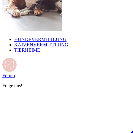
HUNDEVERMITTLUNG
KATZENVERMITTLUNG
TIERHEIME
Forum
Folge uns!