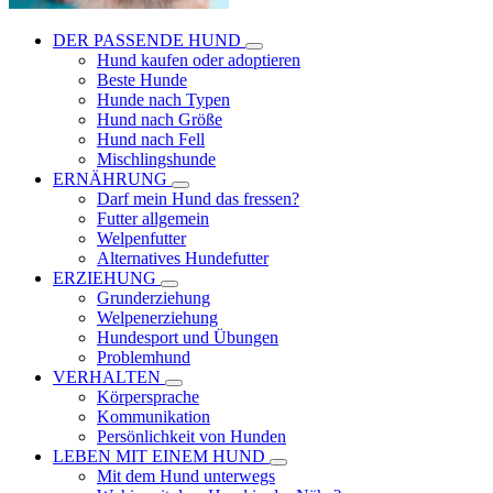
DER PASSENDE HUND
Hund kaufen oder adoptieren
Beste Hunde
Hunde nach Typen
Hund nach Größe
Hund nach Fell
Mischlingshunde
ERNÄHRUNG
Darf mein Hund das fressen?
Futter allgemein
Welpenfutter
Alternatives Hundefutter
ERZIEHUNG
Grunderziehung
Welpenerziehung
Hundesport und Übungen
Problemhund
VERHALTEN
Körpersprache
Kommunikation
Persönlichkeit von Hunden
LEBEN MIT EINEM HUND
Mit dem Hund unterwegs