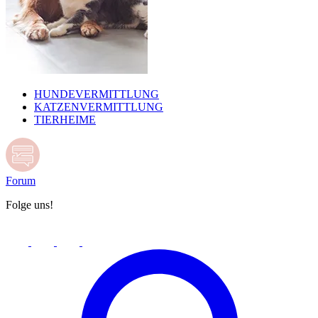
HUNDEVERMITTLUNG
KATZENVERMITTLUNG
TIERHEIME
Forum
Folge uns!