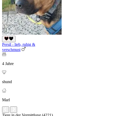
Persil - lieb, ruhig &
verschmust
4 Jahre
shund
Marl
Tiere in der Vermittlung (4221)