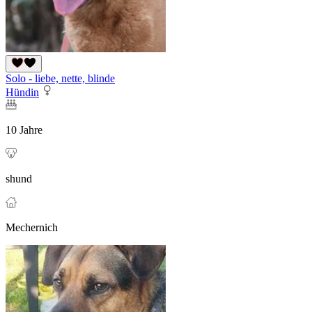
Solo - liebe, nette, blinde
Hündin
10 Jahre
shund
Mechernich