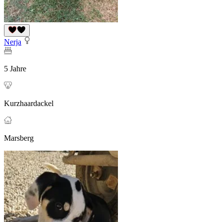
Nerja
5 Jahre
Kurzhaardackel
Marsberg