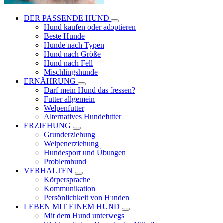
DER PASSENDE HUND
Hund kaufen oder adoptieren
Beste Hunde
Hunde nach Typen
Hund nach Größe
Hund nach Fell
Mischlingshunde
ERNÄHRUNG
Darf mein Hund das fressen?
Futter allgemein
Welpenfutter
Alternatives Hundefutter
ERZIEHUNG
Grunderziehung
Welpenerziehung
Hundesport und Übungen
Problemhund
VERHALTEN
Körpersprache
Kommunikation
Persönlichkeit von Hunden
LEBEN MIT EINEM HUND
Mit dem Hund unterwegs