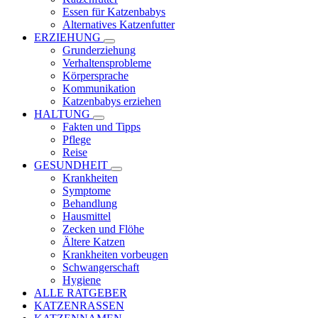
Essen für Katzenbabys
Alternatives Katzenfutter
ERZIEHUNG
Grunderziehung
Verhaltensprobleme
Körpersprache
Kommunikation
Katzenbabys erziehen
HALTUNG
Fakten und Tipps
Pflege
Reise
GESUNDHEIT
Krankheiten
Symptome
Behandlung
Hausmittel
Zecken und Flöhe
Ältere Katzen
Krankheiten vorbeugen
Schwangerschaft
Hygiene
ALLE RATGEBER
KATZENRASSEN