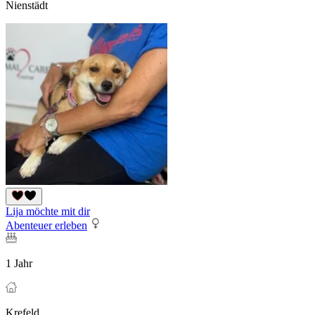
Nienstädt
Lija möchte mit dir
Abenteuer erleben
1 Jahr
Krefeld