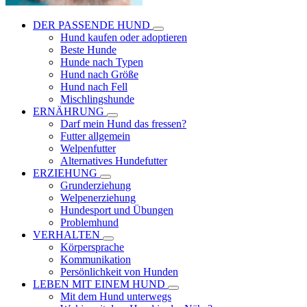
DER PASSENDE HUND
Hund kaufen oder adoptieren
Beste Hunde
Hunde nach Typen
Hund nach Größe
Hund nach Fell
Mischlingshunde
ERNÄHRUNG
Darf mein Hund das fressen?
Futter allgemein
Welpenfutter
Alternatives Hundefutter
ERZIEHUNG
Grunderziehung
Welpenerziehung
Hundesport und Übungen
Problemhund
VERHALTEN
Körpersprache
Kommunikation
Persönlichkeit von Hunden
LEBEN MIT EINEM HUND
Mit dem Hund unterwegs