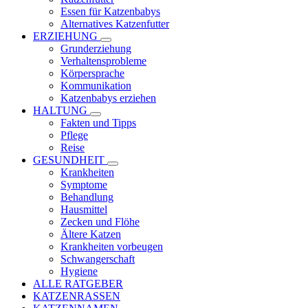
Essen für Katzenbabys
Alternatives Katzenfutter
ERZIEHUNG
Grunderziehung
Verhaltensprobleme
Körpersprache
Kommunikation
Katzenbabys erziehen
HALTUNG
Fakten und Tipps
Pflege
Reise
GESUNDHEIT
Krankheiten
Symptome
Behandlung
Hausmittel
Zecken und Flöhe
Ältere Katzen
Krankheiten vorbeugen
Schwangerschaft
Hygiene
ALLE RATGEBER
KATZENRASSEN