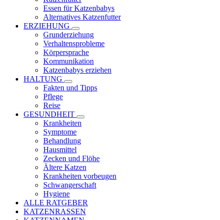
Essen für Katzenbabys
Alternatives Katzenfutter
ERZIEHUNG
Grunderziehung
Verhaltensprobleme
Körpersprache
Kommunikation
Katzenbabys erziehen
HALTUNG
Fakten und Tipps
Pflege
Reise
GESUNDHEIT
Krankheiten
Symptome
Behandlung
Hausmittel
Zecken und Flöhe
Ältere Katzen
Krankheiten vorbeugen
Schwangerschaft
Hygiene
ALLE RATGEBER
KATZENRASSEN