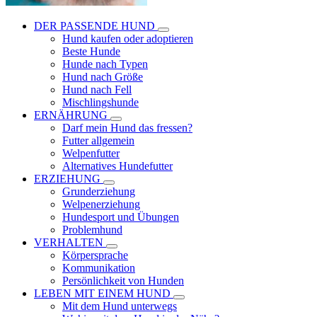
DER PASSENDE HUND
Hund kaufen oder adoptieren
Beste Hunde
Hunde nach Typen
Hund nach Größe
Hund nach Fell
Mischlingshunde
ERNÄHRUNG
Darf mein Hund das fressen?
Futter allgemein
Welpenfutter
Alternatives Hundefutter
ERZIEHUNG
Grunderziehung
Welpenerziehung
Hundesport und Übungen
Problemhund
VERHALTEN
Körpersprache
Kommunikation
Persönlichkeit von Hunden
LEBEN MIT EINEM HUND
Mit dem Hund unterwegs