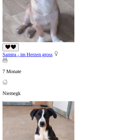
Samira - im Herzen gross
7 Monate
Niemegk