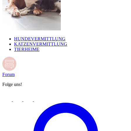
HUNDEVERMITTLUNG
KATZENVERMITTLUNG
TIERHEIME
Forum
Folge uns!