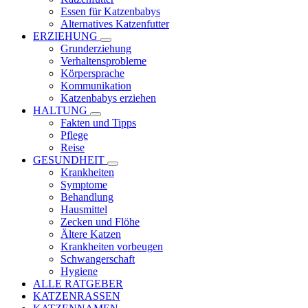
Essen für Katzenbabys
Alternatives Katzenfutter
ERZIEHUNG
Grunderziehung
Verhaltensprobleme
Körpersprache
Kommunikation
Katzenbabys erziehen
HALTUNG
Fakten und Tipps
Pflege
Reise
GESUNDHEIT
Krankheiten
Symptome
Behandlung
Hausmittel
Zecken und Flöhe
Ältere Katzen
Krankheiten vorbeugen
Schwangerschaft
Hygiene
ALLE RATGEBER
KATZENRASSEN