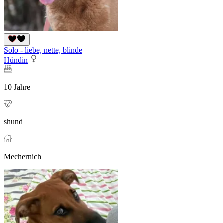
Solo - liebe, nette, blinde
Hündin
10 Jahre
shund
Mechernich