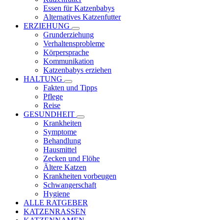
Essen für Katzenbabys
Alternatives Katzenfutter
ERZIEHUNG
Grunderziehung
Verhaltensprobleme
Körpersprache
Kommunikation
Katzenbabys erziehen
HALTUNG
Fakten und Tipps
Pflege
Reise
GESUNDHEIT
Krankheiten
Symptome
Behandlung
Hausmittel
Zecken und Flöhe
Ältere Katzen
Krankheiten vorbeugen
Schwangerschaft
Hygiene
ALLE RATGEBER
KATZENRASSEN