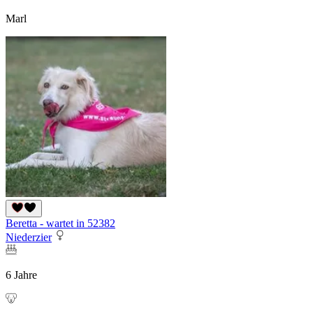
Marl
Beretta - wartet in 52382
Niederzier
6 Jahre