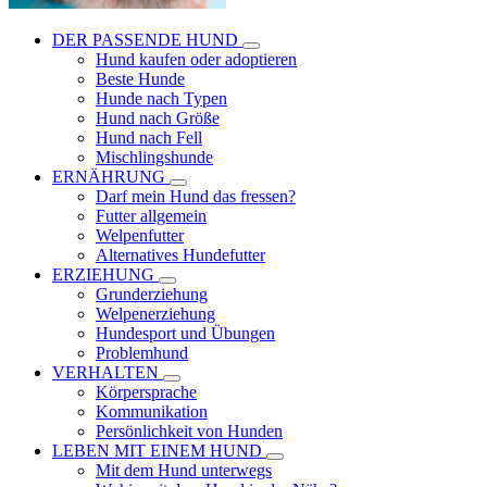
DER PASSENDE HUND
Hund kaufen oder adoptieren
Beste Hunde
Hunde nach Typen
Hund nach Größe
Hund nach Fell
Mischlingshunde
ERNÄHRUNG
Darf mein Hund das fressen?
Futter allgemein
Welpenfutter
Alternatives Hundefutter
ERZIEHUNG
Grunderziehung
Welpenerziehung
Hundesport und Übungen
Problemhund
VERHALTEN
Körpersprache
Kommunikation
Persönlichkeit von Hunden
LEBEN MIT EINEM HUND
Mit dem Hund unterwegs