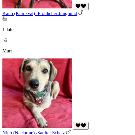
Kailo (Kumkvat) -Fröhlicher Junghund
1 Jahr
Murr
Nino (Nectarine) -Sanfter Schatz