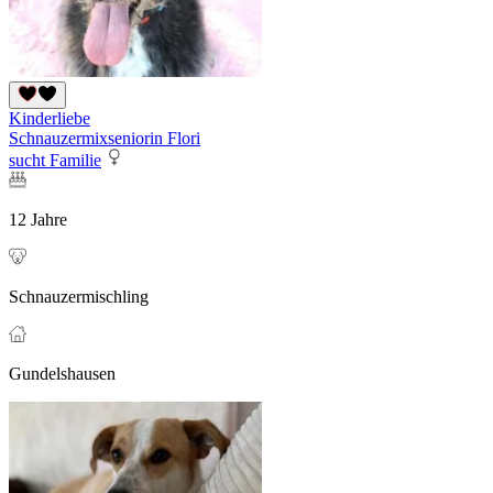
Kinderliebe
Schnauzermixseniorin Flori
sucht Familie
12 Jahre
Schnauzermischling
Gundelshausen