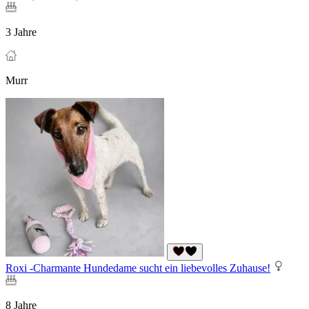
3 Jahre
Murr
Roxi -Charmante Hundedame sucht ein liebevolles Zuhause!
8 Jahre